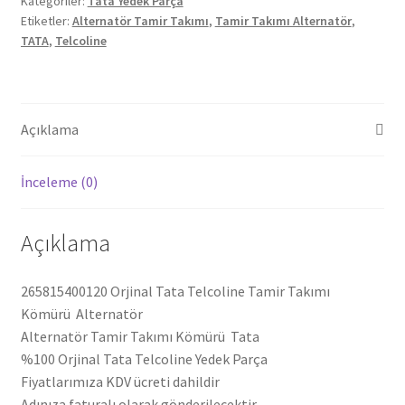
Kategoriler:
Tata Yedek Parça
Kömürü Alternatör
Etiketler:
Alternatör Tamir Takımı
,
Tamir Takımı Alternatör
,
265815400120
TATA
,
Telcoline
adet
Açıklama
İnceleme (0)
Açıklama
265815400120 Orjinal Tata Telcoline Tamir Takımı
Kömürü Alternatör
Alternatör Tamir Takımı Kömürü Tata
%100 Orjinal Tata Telcoline Yedek Parça
Fiyatlarımıza KDV ücreti dahildir
Adınıza faturalı olarak gönderilecektir.