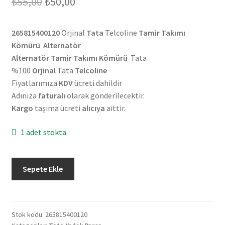
Orijinal
Şu
₺
55,00
₺
50,00
fiyat:
andaki
265815400120
Orjinal
Tata
Telcoline
Tamir Takımı
₺55,00.
fiyat:
Kömürü Alternatör
₺50,00.
Alternatör Tamir Takımı
Kömürü
Tata
%100
Orjinal
Tata
Telcoline
Fiyatlarımıza
KDV
ücreti dahildir
Adınıza
faturalı
olarak gönderilecektir.
Kargo
taşıma ücreti
alıcıya
aittir.
1 adet stokta
Orjinal
Sepete Ekle
Tata
Telcoline
Tamir
Takımı
Stok kodu:
265815400120