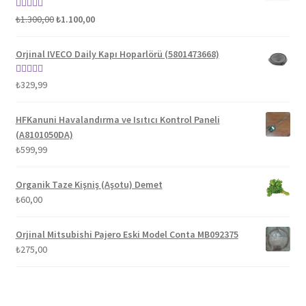
Orijinal
Şu
5 üzerinden
₺
1.300,00
₺
1.100,00
fiyat:
andaki
5.00
oy aldı
₺1.300,00.
fiyat:
Orjinal IVECO Daily Kapı Hoparlörü (5801473668)
₺1.100,00.
5 üzerinden
₺
329,99
5.00
oy aldı
HFKanuni Havalandırma ve Isıtıcı Kontrol Paneli
(A8101050DA)
₺
599,99
Organik Taze Kişniş (Aşotu) Demet
₺
60,00
Orjinal Mitsubishi Pajero Eski Model Conta MB092375
₺
275,00