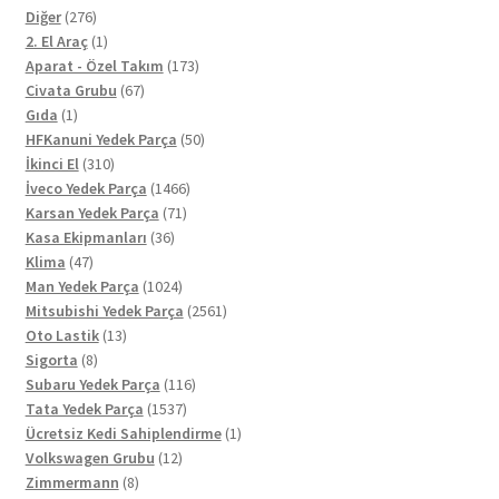
276
Diğer
276
ürün
1
2. El Araç
1
ürün
173
Aparat - Özel Takım
173
67
ürün
Civata Grubu
67
1
ürün
Gıda
1
ürün
50
HFKanuni Yedek Parça
50
310
ürün
İkinci El
310
ürün
1466
İveco Yedek Parça
1466
71
ürün
Karsan Yedek Parça
71
36
ürün
Kasa Ekipmanları
36
47
ürün
Klima
47
ürün
1024
Man Yedek Parça
1024
ürün
2561
Mitsubishi Yedek Parça
2561
13
ürün
Oto Lastik
13
8
ürün
Sigorta
8
ürün
116
Subaru Yedek Parça
116
1537
ürün
Tata Yedek Parça
1537
ürün
1
Ücretsiz Kedi Sahiplendirme
1
12
ürün
Volkswagen Grubu
12
8
ürün
Zimmermann
8