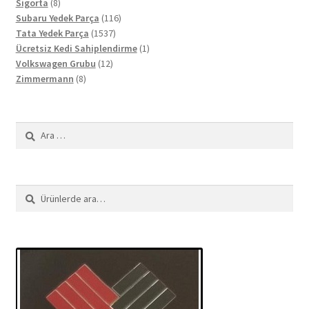
8
ürün
Sigorta
8
ürün
116
Subaru Yedek Parça
116
1537
ürün
Tata Yedek Parça
1537
ürün
1
Ücretsiz Kedi Sahiplendirme
1
12
ürün
Volkswagen Grubu
12
8
ürün
Zimmermann
8
ürün
Arama:
Ara:
Ara