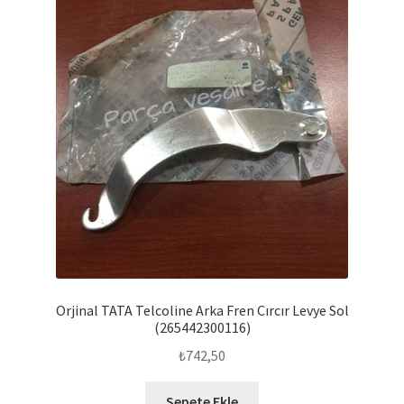
Orjinal TATA Telcoline Arka Fren Cırcır Levye Sol
(265442300116)
₺
742,50
Sepete Ekle