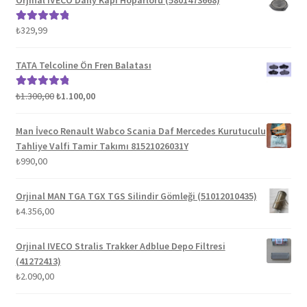
₺
329,99
5 üzerinden
5.00
oy aldı
TATA Telcoline Ön Fren Balatası
Orijinal
Şu
₺
1.300,00
₺
1.100,00
5 üzerinden
fiyat:
andaki
5.00
oy aldı
₺1.300,00.
fiyat:
Man İveco Renault Wabco Scania Daf Mercedes Kurutuculu
₺1.100,00.
Tahliye Valfi Tamir Takımı 81521026031Y
₺
990,00
Orjinal MAN TGA TGX TGS Silindir Gömleği (51012010435)
₺
4.356,00
Orjinal IVECO Stralis Trakker Adblue Depo Filtresi
(41272413)
₺
2.090,00