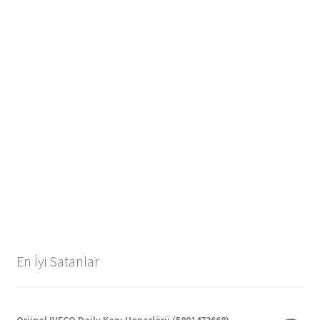
En İyi Satanlar
Orjinal IVECO Daily Kapı Hoparlörü (5801473668)