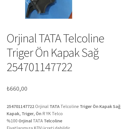
Orjinal TATA Telcoline
Triger Ön Kapak Sağ
254701147722
₺
660,00
254701147722
Orjinal
TATA
Telcoline
Triger Ön Kapak Sağ
Kapak, Triger, Ön
R YK Telco
%100
Orjinal
TATA
Telcoline
Fiyatlarımıza KDV ücreti dahildir