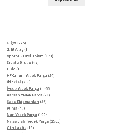
276
Diğer
276
ürün
1
2. El Araç
1
ürün
173
Aparat - Özel Takım
173
67
ürün
Civata Grubu
67
1
ürün
Gıda
1
ürün
50
HFKanuni Yedek Parça
50
310
ürün
İkinci El
310
ürün
1466
İveco Yedek Parça
1466
71
ürün
Karsan Yedek Parça
71
36
ürün
Kasa Ekipmanları
36
47
ürün
Klima
47
ürün
1024
Man Yedek Parça
1024
ürün
2561
Mitsubishi Yedek Parça
2561
13
ürün
Oto Lastik
13