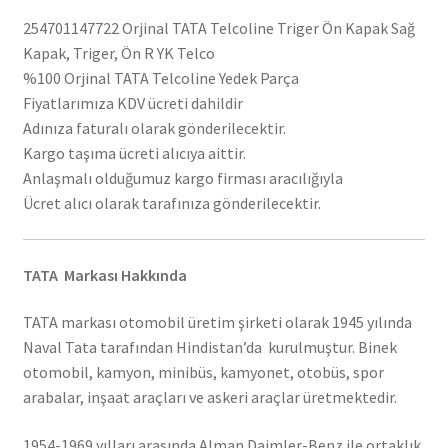
254701147722 Orjinal TATA Telcoline Triger Ön Kapak Sağ
Kapak, Triger, Ön R YK Telco
%100 Orjinal TATA Telcoline Yedek Parça
Fiyatlarımıza KDV ücreti dahildir
Adınıza faturalı olarak gönderilecektir.
Kargo taşıma ücreti alıcıya aittir.
Anlaşmalı olduğumuz kargo firması aracılığıyla
Ücret alıcı olarak tarafınıza gönderilecektir.
TATA Markası Hakkında
TATA markası otomobil üretim şirketi olarak 1945 yılında
Naval Tata tarafından Hindistan’da kurulmuştur. Binek
otomobil, kamyon, minibüs, kamyonet, otobüs, spor
arabalar, inşaat araçları ve askeri araçlar üretmektedir.
1954-1969 yılları arasında Alman Daimler-Benz ile ortaklık