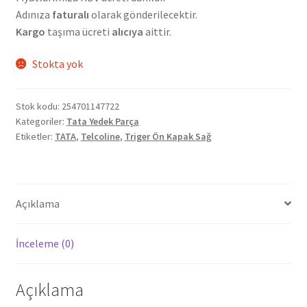
Adınıza
faturalı
olarak gönderilecektir.
Kargo
taşıma ücreti
alıcıya
aittir.
Stokta yok
Stok kodu:
254701147722
Kategoriler:
Tata Yedek Parça
Etiketler:
TATA
,
Telcoline
,
Triger Ön Kapak Sağ
Açıklama
İnceleme (0)
Açıklama