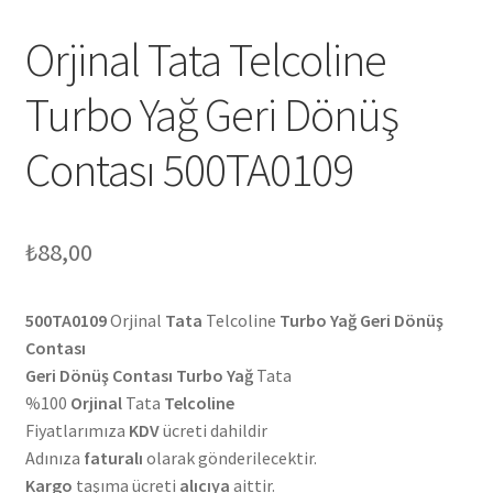
Orjinal Tata Telcoline
Turbo Yağ Geri Dönüş
Contası 500TA0109
₺
88,00
500TA0109
Orjinal
Tata
Telcoline
Turbo Yağ Geri Dönüş
Contası
Geri Dönüş Contası Turbo Yağ
Tata
%100
Orjinal
Tata
Telcoline
Fiyatlarımıza
KDV
ücreti dahildir
Adınıza
faturalı
olarak gönderilecektir.
Kargo
taşıma ücreti
alıcıya
aittir.