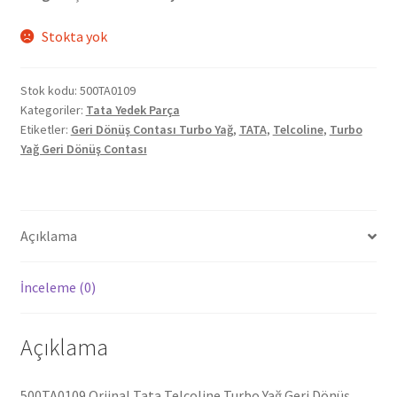
Stokta yok
Stok kodu:
500TA0109
Kategoriler:
Tata Yedek Parça
Etiketler:
Geri Dönüş Contası Turbo Yağ
,
TATA
,
Telcoline
,
Turbo
Yağ Geri Dönüş Contası
Açıklama
İnceleme (0)
Açıklama
500TA0109 Orjinal Tata Telcoline Turbo Yağ Geri Dönüş