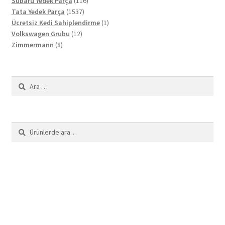
ürün
116
Subaru Yedek Parça
116
1537
ürün
Tata Yedek Parça
1537
ürün
1
Ücretsiz Kedi Sahiplendirme
1
12
ürün
Volkswagen Grubu
12
8
ürün
Zimmermann
8
ürün
Arama:
Ara:
Ara