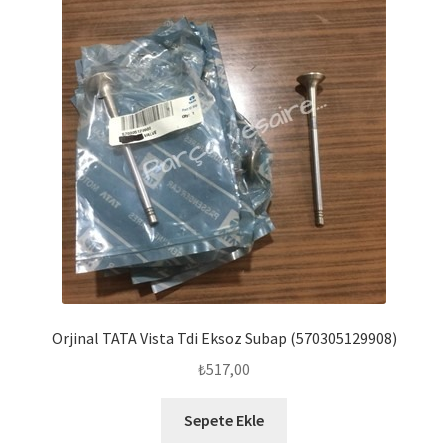
Orjinal TATA Vista Tdi Eksoz Subap (570305129908)
₺
517,00
Sepete Ekle