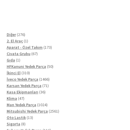
276
Diğer
276
ürün
1
2. El Araç
1
ürün
173
Aparat - Özel Takım
173
67
ürün
Civata Grubu
67
1
ürün
Gıda
1
ürün
50
HFKanuni Yedek Parça
50
310
ürün
İkinci El
310
ürün
1466
İveco Yedek Parça
1466
71
ürün
Karsan Yedek Parça
71
36
ürün
Kasa Ekipmanları
36
47
ürün
Klima
47
ürün
1024
Man Yedek Parça
1024
ürün
2561
Mitsubishi Yedek Parça
2561
13
ürün
Oto Lastik
13
8
ürün
Sigorta
8