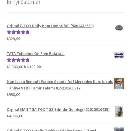
En İyi Satanlar
Orjinal IVECO Daily Kapı Hoparlörü (5801473668)
₺
329,99
5 üzerinden
5.00
oy aldı
TATA Telcoline Ön Fren Balatası
Orijinal
Şu
₺
1.300,00
₺
1.100,00
5 üzerinden
fiyat:
andaki
5.00
oy aldı
₺1.300,00.
fiyat:
Man İveco Renault Wabco Scania Daf Mercedes Kurutuculu
₺1.100,00.
Tahliye Valfi Tamir Takımı 81521026031Y
₺
990,00
Orjinal MAN TGA TGX TGS Silindir Gömleği (51012010435)
₺
4.356,00
Orjinal IVECO Stralis Trakker Adblue Depo Filtresi