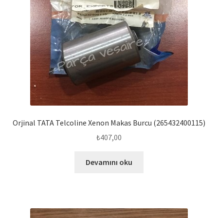
Orjinal TATA Telcoline Xenon Makas Burcu (265432400115)
₺
407,00
Devamını oku