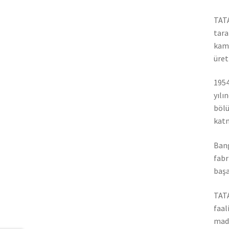
TATA
tara
kamy
üret
1954
yılı
bölü
katm
Bang
fabr
başa
TATA
faal
madd