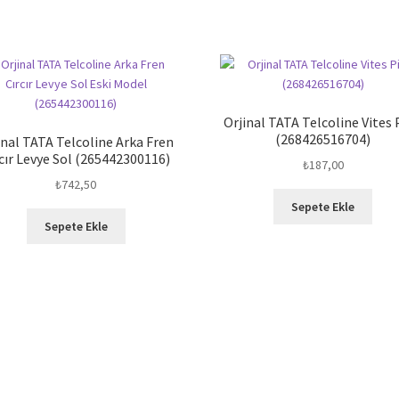
Orjinal TATA Telcoline Vites 
(268426516704)
inal TATA Telcoline Arka Fren
cır Levye Sol (265442300116)
₺
187,00
₺
742,50
Sepete Ekle
Sepete Ekle