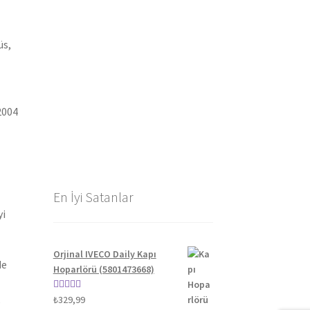
üs,
2004
En İyi Satanlar
yi
Orjinal IVECO Daily Kapı
de
Hoparlörü (5801473668)
5 üzerinden
₺
329,99