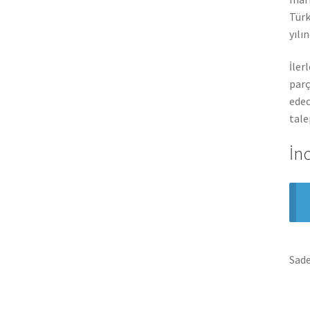
Türk
yılı
İler
parç
edec
tale
İn
Sade