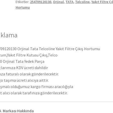
Etiketler:
254709120130
,
Orjinal
,
TATA
,
Telcoline
,
Yakıt Filtre Çı
Hortumu
Hortumu
254709120130
adet
ıklama
09120130 Orjinal Tata Telcoline Yakıt Filtre Çıkış Hortumu
um,Yakıt Filtre Kutusu Çıkış,Telco
 Orjinal Tata Yedek Parça
tlarımıza KDV ücreti dahildir
ıza faturalı olarak gönderilecektir.
o taşıma ücreti alıcıya aittir.
şmalı olduğumuz kargo firması aracılığıyla
t alıcı olarak tarafınıza gönderilecektir.
A Markası Hakkında