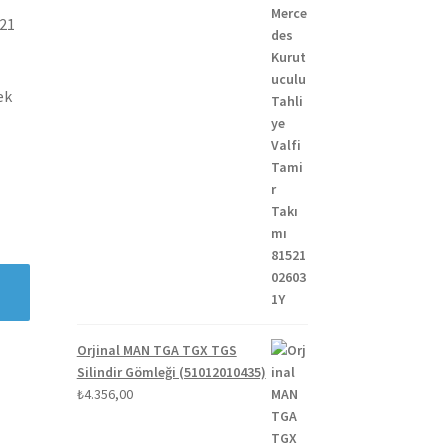
021
ek
Orjinal MAN TGA TGX TGS
Silindir Gömleği (51012010435)
₺
4.356,00