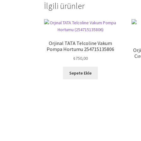
İlgili ürünler
Orjinal TATA Telcoline Vakum
Pompa Hortumu 254715135806
Orj
Cır
₺
750,00
Sepete Ekle