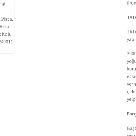
ürün
TATA
TATA
yapı
2000
yoğu
kuru
etki
verm
çeki
yelp
Parç
Başt
mark