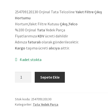
254709120130 Orjinal Tata Telcoline
Yakıt Filtre Çıkış
Hortumu
Hortum,Yakıt Filtre Kutusu
Çıkış,Telco
%100 Orjinal
Tata
Yedek Parça
Fiyatlarımıza
KDV
ücreti dahildir
Adınıza
faturalı
olarak gönderilecektir.
Kargo
taşıma ücreti
alıcıya
aittir.
4 adet stokta
Orjinal
Sepete Ekle
Tata
Telcoline
Yakıt
Filtre
Stok kodu:
254709120130
Kategoriler:
Tata Yedek Parça
Çıkış