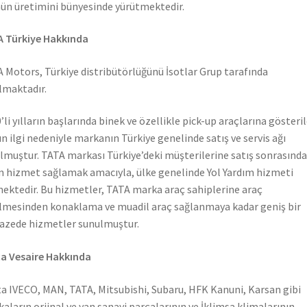
ün üretimini bünyesinde yürütmektedir.
 Türkiye Hakkında
 Motors, Türkiye distribütörlüğünü İsotlar Grup tarafında
lmaktadır.
’li yılların başlarında binek ve özellikle pick-up araçlarına gösteri
n ilgi nedeniyle markanın Türkiye genelinde satış ve servis ağı
lmuştur. TATA markası Türkiye’deki müşterilerine satış sonrasında
n hizmet sağlamak amacıyla, ülke genelinde Yol Yardım hizmeti
ektedir. Bu hizmetler, TATA marka araç sahiplerine araç
lmesinden konaklama ve muadil araç sağlanmaya kadar geniş bir
azede hizmetler sunulmuştur.
a Vesaire Hakkında
a IVECO, MAN, TATA, Mitsubishi, Subaru, HFK Kanuni, Karsan gibi
aların orjinal ve yan sanayi parçalarının ve İklimsa klimalarının