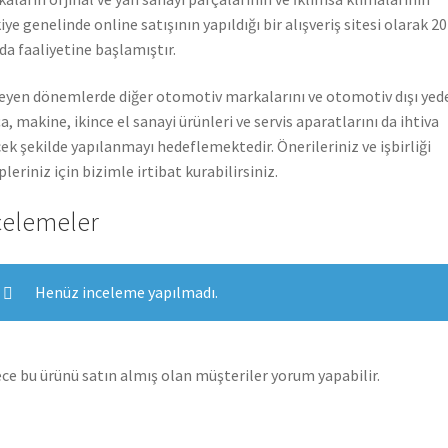
iye genelinde online satışının yapıldığı bir alışveriş sitesi olarak 2
nda faaliyetine başlamıştır.
leyen dönemlerde diğer otomotiv markalarını ve otomotiv dışı yed
a, makine, ikince el sanayi ürünleri ve servis aparatlarını da ihtiva
ek şekilde yapılanmayı hedeflemektedir. Önerileriniz ve işbirliği
pleriniz için bizimle irtibat kurabilirsiniz.
celemeler
Henüz inceleme yapılmadı.
ce bu ürünü satın almış olan müşteriler yorum yapabilir.