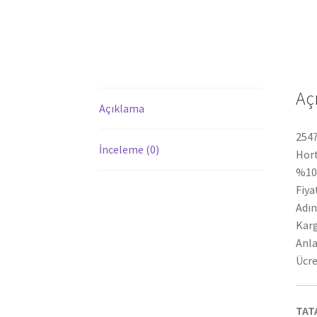
Aç
Açıklama
2547
İnceleme (0)
Hort
%100
Fiya
Adın
Karg
Anla
Ücre
TAT