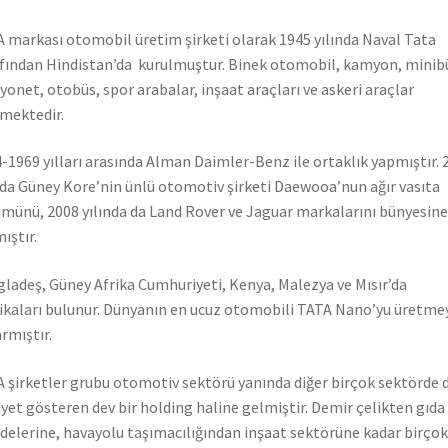
 markası otomobil üretim şirketi olarak 1945 yılında Naval Tata
fından Hindistan’da kurulmuştur. Binek otomobil, kamyon, minib
onet, otobüs, spor arabalar, inşaat araçları ve askeri araçlar
mektedir.
-1969 yılları arasında Alman Daimler-Benz ile ortaklık yapmıştır. 
nda Güney Kore’nin ünlü otomotiv şirketi Daewooa’nun ağır vasıta
münü, 2008 yılında da Land Rover ve Jaguar markalarını bünyesine
ıştır.
ladeş, Güney Afrika Cumhuriyeti, Kenya, Malezya ve Mısır’da
ikaları bulunur. Dünyanın en ucuz otomobili TATA Nano’yu üretme
rmıştır.
 şirketler grubu otomotiv sektörü yanında diğer birçok sektörde 
iyet gösteren dev bir holding haline gelmiştir. Demir çelikten gıda
elerine, havayolu taşımacılığından inşaat sektörüne kadar birçok