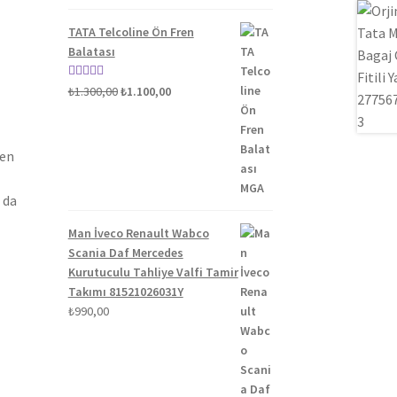
5.00
oy aldı
TATA Telcoline Ön Fren
Balatası
Orijinal
Şu
5 üzerinden
₺
1.300,00
₺
1.100,00
fiyat:
andaki
5.00
oy aldı
₺1.300,00.
fiyat:
₺1.100,00.
len
 da
Man İveco Renault Wabco
Scania Daf Mercedes
Kurutuculu Tahliye Valfi Tamir
Takımı 81521026031Y
₺
990,00