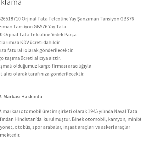
ıklama
26518710 Orjinal Tata Telcoline Yay Şanzıman Tansiyon GBS76
ıman Tansiyon GBS76 Yay Tata
 Orjinal Tata Telcoline Yedek Parça
tlarımıza KDV ücreti dahildir
ıza faturalı olarak gönderilecektir.
o taşıma ücreti alıcıya aittir.
şmalı olduğumuz kargo firması aracılığıyla
t alıcı olarak tarafınıza gönderilecektir.
A Markası Hakkında
 markası otomobil üretim şirketi olarak 1945 yılında Naval Tata
fından Hindistan’da kurulmuştur. Binek otomobil, kamyon, minib
onet, otobüs, spor arabalar, inşaat araçları ve askeri araçlar
mektedir.