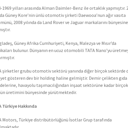
-1969 yılları arasında Alman Daimler-Benz ile ortaklık yapmıştır. 
nda Güney Kore’nin ünlü otomotiv şirketi Daewooa’nun ağır vasıta
münü, 2008 yılında da Land Rover ve Jaguar markalarını bünyesine
ıştır.
ladeş, Güney Afrika Cumhuriyeti, Kenya, Malezya ve Mısır’da
ikaları bulunur. Dünyanın en ucuz otomobili TATA Nano’yu üretme
rmıştır.
 şirketler grubu otomotiv sektörü yanında diğer birçok sektörde 
iyet gösteren dev bir holding haline gelmiştir. Demir çelikten gıda
elerine, havayolu taşımacılığından inşaat sektörüne kadar birçok
ün üretimini bünyesinde yürütmektedir.
 Türkiye Hakkında
 Motors, Türkiye distribütörlüğünü İsotlar Grup tarafında
lmaktadır.