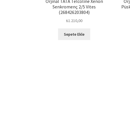
Orjinal TATA Telcoline Xenon
Orj
Senkromenç 2/5 Vites
Püs
(268426203804)
₺
1.210,00
Sepete Ekle