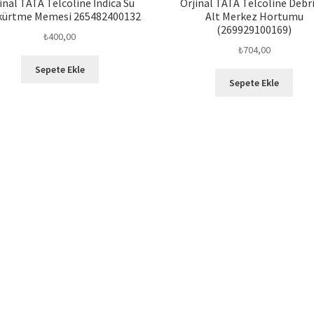
inal TATA Telcoline İndica Su
Orjinal TATA Telcoline Debri
kürtme Memesi 265482400132
Alt Merkez Hortumu
(269929100169)
₺
400,00
₺
704,00
Sepete Ekle
Sepete Ekle