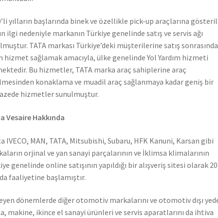
’li yılların başlarında binek ve özellikle pick-up araçlarına gösteri
n ilgi nedeniyle markanın Türkiye genelinde satış ve servis ağı
lmuştur. TATA markası Türkiye’deki müşterilerine satış sonrasında
n hizmet sağlamak amacıyla, ülke genelinde Yol Yardım hizmeti
ektedir. Bu hizmetler, TATA marka araç sahiplerine araç
lmesinden konaklama ve muadil araç sağlanmaya kadar geniş bir
azede hizmetler sunulmuştur.
a Vesaire Hakkında
a IVECO, MAN, TATA, Mitsubishi, Subaru, HFK Kanuni, Karsan gibi
aların orjinal ve yan sanayi parçalarının ve İklimsa klimalarının
iye genelinde online satışının yapıldığı bir alışveriş sitesi olarak 2
nda faaliyetine başlamıştır.
leyen dönemlerde diğer otomotiv markalarını ve otomotiv dışı yed
a, makine, ikince el sanayi ürünleri ve servis aparatlarını da ihtiva