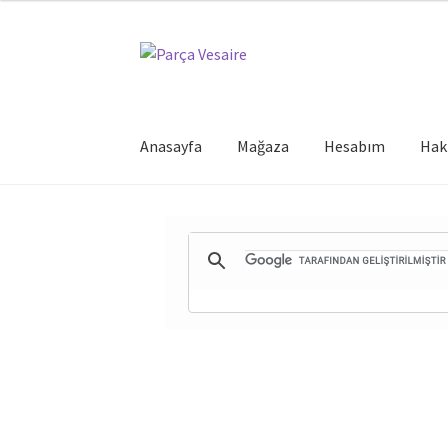
Dolaşıma
İçeriğe
geç
geç
Anasayfa
Mağaza
Hesabım
Hak