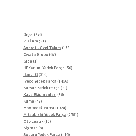
276
Diğer
276
ürün
1
2. El Araç
1
ürün
173
Aparat - Özel Takım
173
67
ürün
Civata Grubu
67
1
ürün
Gıda
1
ürün
50
HFKanuni Yedek Parça
50
310
ürün
İkinci El
310
ürün
1466
İveco Yedek Parça
1466
71
ürün
Karsan Yedek Parça
71
36
ürün
Kasa Ekipmanları
36
47
ürün
Klima
47
ürün
1024
Man Yedek Parça
1024
ürün
2561
Mitsubishi Yedek Parça
2561
13
ürün
Oto Lastik
13
8
ürün
Sigorta
8
ürün
116
Subaru Yedek Parça
116