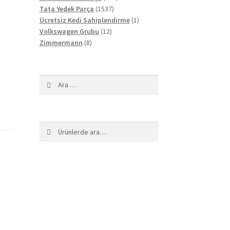
1537
ürün
Tata Yedek Parça
1537
ürün
1
Ücretsiz Kedi Sahiplendirme
1
12
ürün
Volkswagen Grubu
12
8
ürün
Zimmermann
8
ürün
Arama:
Ara:
Ara