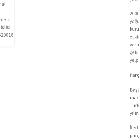
2000
yoğu
kuru
etki
verm
çeki
yelp
Parç
Başt
mark
Türk
yılı
İler
parç