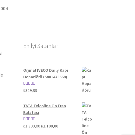
2004
En İyi Satanlar
yi
Orjinal IVECO Daily Kapı
de
Hoparlörü (5801473668)
5 üzerinden
₺
329,99
5.00
oy aldı
TATA Telcoline Ön Fren
Balatası
Orijinal
Şu
5 üzerinden
₺
1.300,00
₺
1.100,00
fiyat:
andaki
5.00
oy aldı