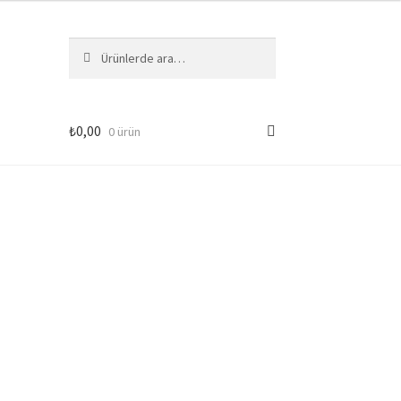
Ara:
Ara
₺
0,00
0 ürün