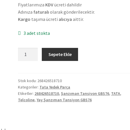
Fiyatlarımıza
KDV
ücreti dahildir
Adınıza
faturalı
olarak gönderilecektir.
Kargo
taşıma ücreti
alıcıya
aittir.
3 adet stokta
Orjinal
Sepete Ekle
Tata
Telcoline
Yay
Şanzıman
Stok kodu:
268426518710
Kategoriler:
Tata Yedek Parça
Tansiyon
Etiketler:
268426518710
,
Şanzıman Tansiyon GBS76
,
TATA
,
GBS76
Telcoline
,
Yay Şanzıman Tansiyon GBS76
268426518710
adet