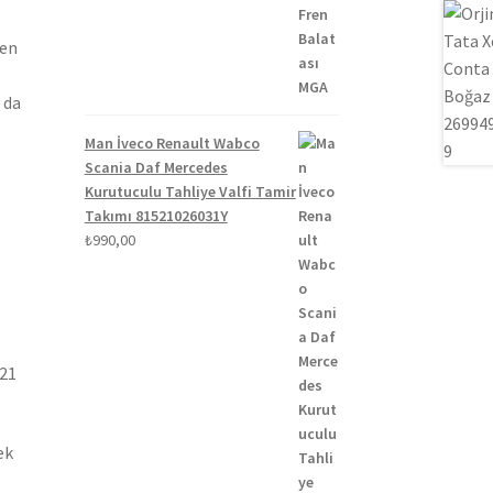
₺1.300,00.
fiyat:
₺1.100,00.
len
 da
Man İveco Renault Wabco
Scania Daf Mercedes
Kurutuculu Tahliye Valfi Tamir
Takımı 81521026031Y
₺
990,00
021
ek