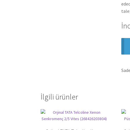
edec
tale
İn
Sade
İlgili ürünler