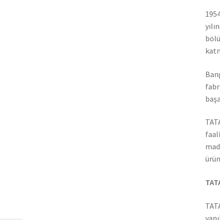
1954
yılı
bölü
katm
Bang
fabr
başa
TATA
faal
madd
ürün
TATA
TATA
yapı