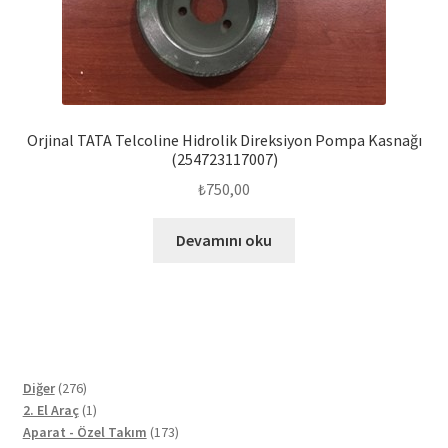
Orjinal TATA Telcoline Hidrolik Direksiyon Pompa Kasnağı
(254723117007)
₺
750,00
Devamını oku
276
Diğer
276
ürün
1
2. El Araç
1
ürün
173
Aparat - Özel Takım
173