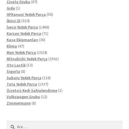
67
ürün
Civata Grubu
67
1
ürün
Gıda
1
ürün
50
HFKanuni Yedek Parça
50
310
ürün
İkinci El
310
ürün
1466
İveco Yedek Parça
1466
71
ürün
Karsan Yedek Parça
71
36
ürün
Kasa Ekipmanları
36
47
ürün
Klima
47
ürün
1024
Man Yedek Parça
1024
ürün
2561
Mitsubishi Yedek Parça
2561
13
ürün
Oto Lastik
13
8
ürün
Sigorta
8
ürün
116
Subaru Yedek Parça
116
1537
ürün
Tata Yedek Parça
1537
ürün
1
Ücretsiz Kedi Sahiplendirme
1
12
ürün
Volkswagen Grubu
12
8
ürün
Zimmermann
8
ürün
Arama: