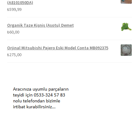
(A8101050DA)
₺
599,99
Organik Taze Kişniş (Aşotu) Demet
₺
60,00
Orjinal Mitsubishi Pajero Eski Model Conta MB092375
₺
275,00