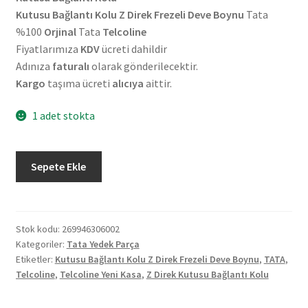
Kutusu Bağlantı Kolu Z Direk Frezeli Deve Boynu
Tata
%100
Orjinal
Tata
Telcoline
Fiyatlarımıza
KDV
ücreti dahildir
Adınıza
faturalı
olarak gönderilecektir.
Kargo
taşıma ücreti
alıcıya
aittir.
1 adet stokta
Orjinal
Sepete Ekle
Tata
Telcoline
Yeni
Kasa
Stok kodu:
269946306002
Kategoriler:
Tata Yedek Parça
Z
Etiketler:
Kutusu Bağlantı Kolu Z Direk Frezeli Deve Boynu
,
TATA
,
Direk
Telcoline
,
Telcoline Yeni Kasa
,
Z Direk Kutusu Bağlantı Kolu
Kutusu
Bağlantı