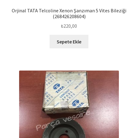
Orjinal TATA Telcoline Xenon Şanzıman 5 Vites Bileziği
(268426208604)
₺
220,00
Sepete Ekle