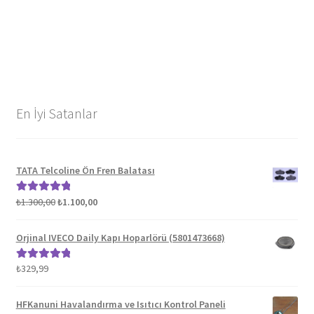
En İyi Satanlar
TATA Telcoline Ön Fren Balatası
Orijinal
Şu
₺
1.300,00
₺
1.100,00
5 üzerinden
fiyat:
andaki
5.00
oy aldı
₺1.300,00.
fiyat:
Orjinal IVECO Daily Kapı Hoparlörü (5801473668)
₺1.100,00.
₺
329,99
5 üzerinden
5.00
oy aldı
HFKanuni Havalandırma ve Isıtıcı Kontrol Paneli