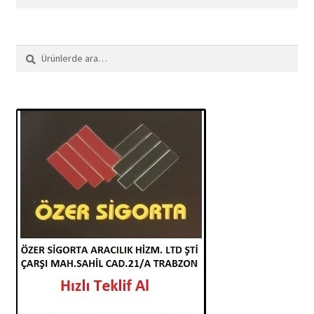
Ara:
Ara