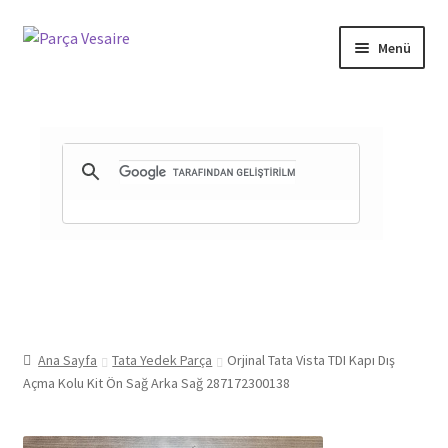
Dolaşıma
İçeriğe
Menü
geç
geç
Gizlilik ve Güvenlik
Mesafeli Satış Sözleşmesi
İade ve Teslimat Şartları
Ürün Gönderimi ve Saatleri
Ana Sayfa
Tata Yedek Parça
Orjinal Tata Vista TDI Kapı Dış
Açma Kolu Kit Ön Sağ Arka Sağ 287172300138