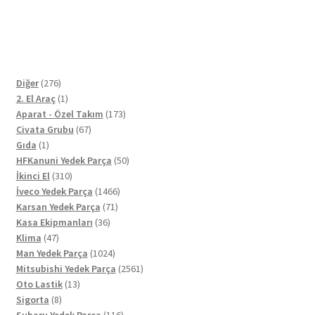
276
Diğer
276
ürün
1
2. El Araç
1
ürün
173
Aparat - Özel Takım
173
67
ürün
Civata Grubu
67
1
ürün
Gıda
1
ürün
50
HFKanuni Yedek Parça
50
310
ürün
İkinci El
310
ürün
1466
İveco Yedek Parça
1466
71
ürün
Karsan Yedek Parça
71
36
ürün
Kasa Ekipmanları
36
47
ürün
Klima
47
ürün
1024
Man Yedek Parça
1024
ürün
2561
Mitsubishi Yedek Parça
2561
13
ürün
Oto Lastik
13
8
ürün
Sigorta
8
ürün
116