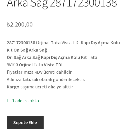
Arka Sağ 287172300138
₺
2.200,00
287172300138
Orjinal
Tata
Vista TDI
Kapı Dış Açma Kolu
Kit Ön Sağ Arka Sağ
Ön Sağ Arka Sağ Kapı Dış Açma Kolu Kit
Tata
%100
Orjinal
Tata
Vista TDI
Fiyatlarımıza
KDV
ücreti dahildir
Adınıza
faturalı
olarak gönderilecektir.
Kargo
taşıma ücreti
alıcıya
aittir.
1 adet stokta
Orjinal
Sepete Ekle
Tata