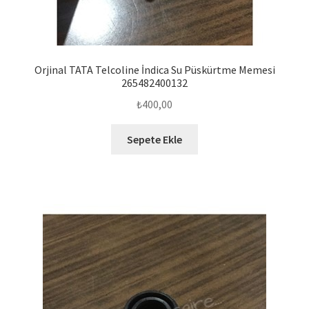
Orjinal TATA Telcoline İndica Su Püskürtme Memesi
265482400132
₺
400,00
Sepete Ekle