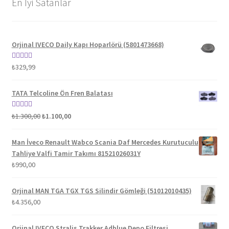
En İyi Satanlar
Orjinal IVECO Daily Kapı Hoparlörü (5801473668)
5 üzerinden
₺
329,99
5.00
oy aldı
TATA Telcoline Ön Fren Balatası
Orijinal
Şu
5 üzerinden
₺
1.300,00
₺
1.100,00
fiyat:
andaki
5.00
oy aldı
₺1.300,00.
fiyat:
Man İveco Renault Wabco Scania Daf Mercedes Kurutuculu
₺1.100,00.
Tahliye Valfi Tamir Takımı 81521026031Y
₺
990,00
Orjinal MAN TGA TGX TGS Silindir Gömleği (51012010435)
₺
4.356,00
Orjinal IVECO Stralis Trakker Adblue Depo Filtresi