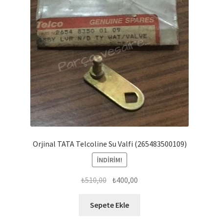
Orjinal TATA Telcoline Su Valfi (265483500109)
İNDIRIM!
Orijinal
Şu
₺
510,00
₺
400,00
fiyat:
andaki
₺510,00.
fiyat:
Sepete Ekle
₺400,00.