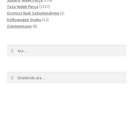
Subaru Yedek Parça
116
1537
ürün
Tata Yedek Parça
1537
ürün
1
Ücretsiz Kedi Sahiplendirme
1
12
ürün
Volkswagen Grubu
12
8
ürün
Zimmermann
8
ürün
Arama:
Ara:
Ara