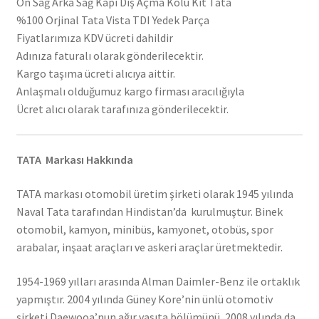
Ön Sağ Arka Sağ Kapı Dış Açma Kolu Kit Tata
%100 Orjinal Tata Vista TDI Yedek Parça
Fiyatlarımıza KDV ücreti dahildir
Adınıza faturalı olarak gönderilecektir.
Kargo taşıma ücreti alıcıya aittir.
Anlaşmalı olduğumuz kargo firması aracılığıyla
Ücret alıcı olarak tarafınıza gönderilecektir.
TATA Markası Hakkında
TATA markası otomobil üretim şirketi olarak 1945 yılında
Naval Tata tarafından Hindistan’da kurulmuştur. Binek
otomobil, kamyon, minibüs, kamyonet, otobüs, spor
arabalar, inşaat araçları ve askeri araçlar üretmektedir.
1954-1969 yılları arasında Alman Daimler-Benz ile ortaklık
yapmıştır. 2004 yılında Güney Kore’nin ünlü otomotiv
şirketi Daewooa’nun ağır vasıta bölümünü, 2008 yılında da