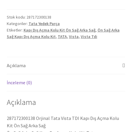
Vista
TDI
Kapı
Stok kodu:
287172300138
Kategoriler:
Tata Yedek Parça
Dış
Etiketler:
Kapı Dış Açma Kolu Kit Ön Sağ Arka Sağ
,
Ön Sağ Arka
Açma
Sağ Kapı Dış Açma Kolu Kit
,
TATA
,
Vista
,
Vista Tdi
Kolu
Kit
Ön
Sağ
Açıklama
Arka
Sağ
İnceleme (0)
287172300138
adet
Açıklama
287172300138 Orjinal Tata Vista TDI Kapı Dış Açma Kolu
Kit Ön Sağ Arka Sağ