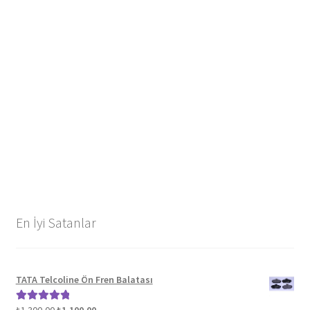
En İyi Satanlar
TATA Telcoline Ön Fren Balatası
Orijinal
Şu
5 üzerinden