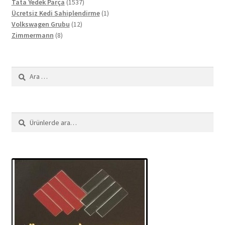
1537
ürün
Tata Yedek Parça
1537
ürün
1
Ücretsiz Kedi Sahiplendirme
1
12
ürün
Volkswagen Grubu
12
8
ürün
Zimmermann
8
ürün
Arama:
Ara:
Ara