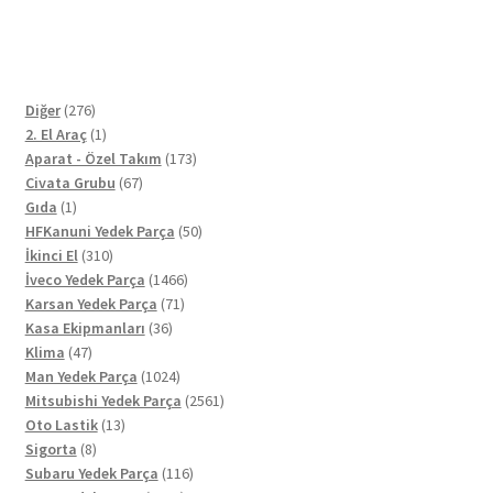
276
Diğer
276
ürün
1
2. El Araç
1
ürün
173
Aparat - Özel Takım
173
67
ürün
Civata Grubu
67
1
ürün
Gıda
1
ürün
50
HFKanuni Yedek Parça
50
310
ürün
İkinci El
310
ürün
1466
İveco Yedek Parça
1466
71
ürün
Karsan Yedek Parça
71
36
ürün
Kasa Ekipmanları
36
47
ürün
Klima
47
ürün
1024
Man Yedek Parça
1024
ürün
2561
Mitsubishi Yedek Parça
2561
13
ürün
Oto Lastik
13
8
ürün
Sigorta
8
ürün
116
Subaru Yedek Parça
116