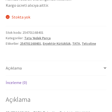
Kargo ücreti alıcıya aittir.
Stokta yok
Stok kodu:
254701168401
Kategoriler:
Tata Yedek Parça
Etiketler:
254701168401
,
Enjektör Kütüklük
,
TATA
,
Telcoline
Açıklama
İnceleme (0)
Açıklama