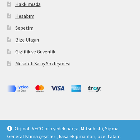
Hakkımızda
Hesabım
Sepetim
Bize Ulaşın
Gizlilik ve Güvenlik
Mesafeli Satış Sözleşmesi
Copyright 2021 © parcavs.com Tüm hakları saklıdır. Kredi
Orjinal IVECO oto yedek parça, Mitsubishi, Sigma
kartı bilgileriniz 256bit SSL sertifikası ile korunmaktadır.
General Klima çeşitleri, kasa ekipmanları, özel takım