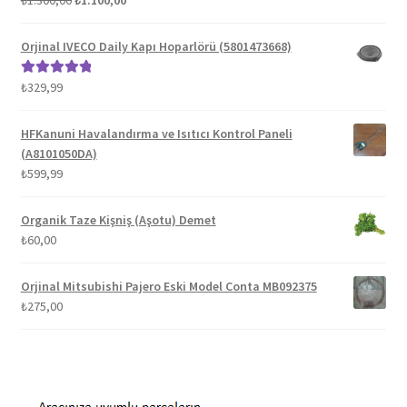
₺
1.300,00
₺
1.100,00
fiyat:
andaki
5.00
oy aldı
₺1.300,00.
fiyat:
Orjinal IVECO Daily Kapı Hoparlörü (5801473668)
₺1.100,00.
₺
329,99
5 üzerinden
5.00
oy aldı
HFKanuni Havalandırma ve Isıtıcı Kontrol Paneli
(A8101050DA)
₺
599,99
Organik Taze Kişniş (Aşotu) Demet
₺
60,00
Orjinal Mitsubishi Pajero Eski Model Conta MB092375
₺
275,00