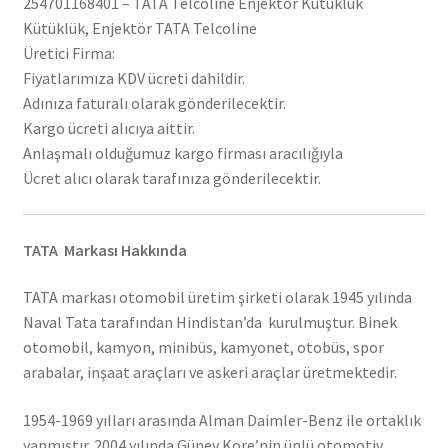
254701168401 – TATA Telcoline Enjektör Kütüklük
Kütüklük, Enjektör TATA Telcoline
Üretici Firma:
Fiyatlarımıza KDV ücreti dahildir.
Adınıza faturalı olarak gönderilecektir.
Kargo ücreti alıcıya aittir.
Anlaşmalı olduğumuz kargo firması aracılığıyla
Ücret alıcı olarak tarafınıza gönderilecektir.
TATA Markası Hakkında
TATA markası otomobil üretim şirketi olarak 1945 yılında
Naval Tata tarafından Hindistan’da kurulmuştur. Binek
otomobil, kamyon, minibüs, kamyonet, otobüs, spor
arabalar, inşaat araçları ve askeri araçlar üretmektedir.
1954-1969 yılları arasında Alman Daimler-Benz ile ortaklık
yapmıştır. 2004 yılında Güney Kore’nin ünlü otomotiv