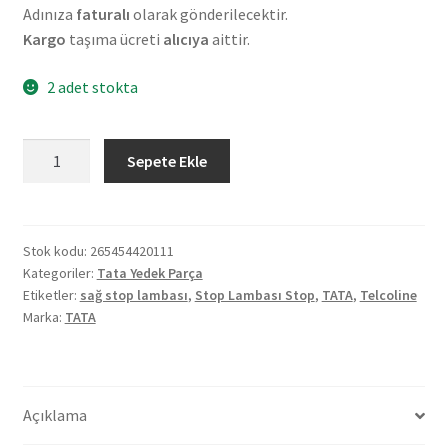
Adınıza
faturalı
olarak gönderilecektir.
Kargo
taşıma ücreti
alıcıya
aittir.
2 adet stokta
Tata
Sepete Ekle
Telcoline
Sağ
Stop
Lambası
Stok kodu:
265454420111
Kategoriler:
Tata Yedek Parça
265454420111
Etiketler:
sağ stop lambası
,
Stop Lambası Stop
,
TATA
,
Telcoline
adet
Marka:
TATA
Açıklama