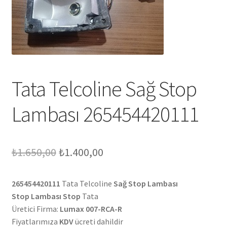
Tata Telcoline Sağ Stop
Lambası 265454420111
Orijinal
Şu
₺
1.650,00
₺
1.400,00
fiyat:
andaki
265454420111
Tata Telcoline
Sağ Stop Lambası
₺1.650,00.
fiyat:
Stop Lambası Stop
Tata
₺1.400,00.
Üretici Firma:
Lumax 007-RCA-R
Fiyatlarımıza
KDV
ücreti dahildir