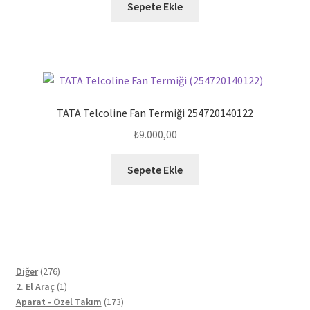
Sepete Ekle
TATA Telcoline Fan Termiği 254720140122
₺
9.000,00
Sepete Ekle
276
Diğer
276
ürün
1
2. El Araç
1
ürün
173
Aparat - Özel Takım
173