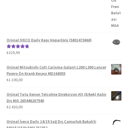
₺1.300,00.
fiyat:
₺1.100,00.
Orjinal IVECO Daily Kapı Hoparlörü (5801473668)
₺
329,99
5 üzerinden
5.00
oy aldı
Orjinal Mitsubishi Colt Carisma Galant L200 L300 Lancer
Pajero Ön Krank Keçesi MD168055
₺
1.100,00
Orjinal Tata Xenon Telcoline Direksiyon Alt (Erkek) Kalın
Diş Mili 265446207940
₺
2.420,00
Orjinal İveco Daily 14/19 Sağ Dış Çamurluk Bakaliti
5801521530 5801762352