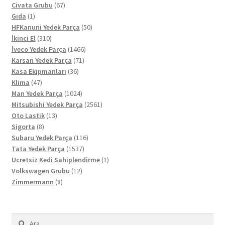
67
ürün
Civata Grubu
67
1
ürün
Gıda
1
ürün
50
HFKanuni Yedek Parça
50
310
ürün
İkinci El
310
ürün
1466
İveco Yedek Parça
1466
71
ürün
Karsan Yedek Parça
71
36
ürün
Kasa Ekipmanları
36
47
ürün
Klima
47
ürün
1024
Man Yedek Parça
1024
ürün
2561
Mitsubishi Yedek Parça
2561
13
ürün
Oto Lastik
13
8
ürün
Sigorta
8
ürün
116
Subaru Yedek Parça
116
1537
ürün
Tata Yedek Parça
1537
ürün
1
Ücretsiz Kedi Sahiplendirme
1
12
ürün
Volkswagen Grubu
12
8
ürün
Zimmermann
8
ürün
Arama: