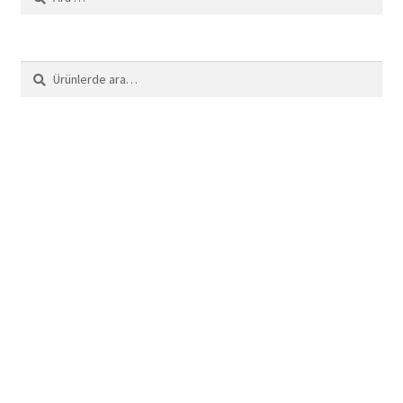
Ara:
Ara