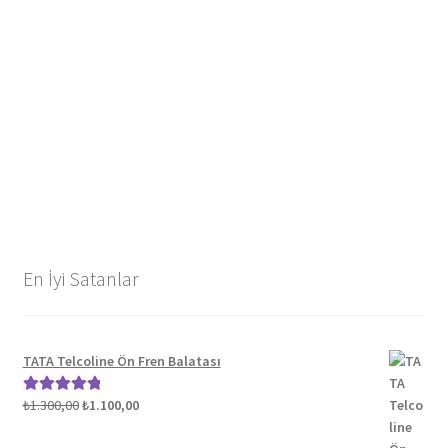
En İyi Satanlar
TATA Telcoline Ön Fren Balatası
Orijinal
Şu
₺
1.300,00
₺
1.100,00
5 üzerinden
fiyat:
andaki
5.00
oy aldı