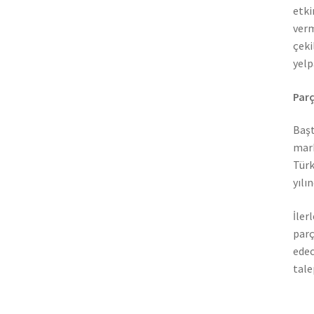
etki
verm
çeki
yelp
Parç
Başt
mark
Türk
yılı
İler
parç
edec
tale