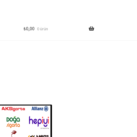
₺
0,00
0 ürün