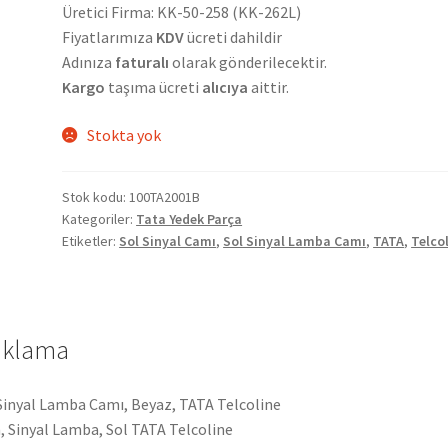
Üretici Firma: KK-50-258 (KK-262L)
Fiyatlarımıza
KDV
ücreti dahildir
Adınıza
faturalı
olarak gönderilecektir.
Kargo
taşıma ücreti
alıcıya
aittir.
Stokta yok
Stok kodu:
100TA2001B
Kategoriler:
Tata Yedek Parça
Etiketler:
Sol Sinyal Camı
,
Sol Sinyal Lamba Camı
,
TATA
,
Telco
ıklama
Sinyal Lamba Camı, Beyaz, TATA Telcoline
 Sinyal Lamba, Sol TATA Telcoline