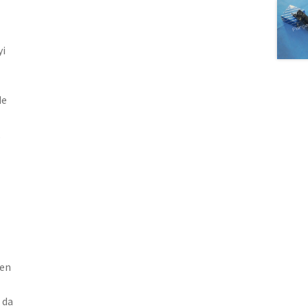
yi
de
len
 da