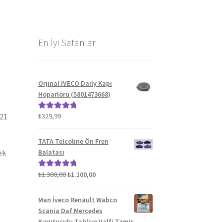
En İyi Satanlar
Orjinal IVECO Daily Kapı
Hoparlörü (5801473668)
021
₺
329,99
5 üzerinden
5.00
oy aldı
TATA Telcoline Ön Fren
ek
Balatası
Orijinal
Şu
₺
1.300,00
₺
1.100,00
5 üzerinden
fiyat:
andaki
5.00
oy aldı
₺1.300,00.
fiyat:
Man İveco Renault Wabco
₺1.100,00.
Scania Daf Mercedes
Kurutuculu Tahliye Valfi Tamir