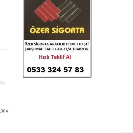
üs,
2004