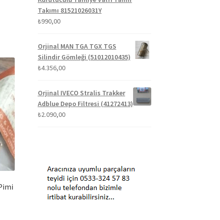
Takımı 81521026031Y
₺
990,00
Orjinal MAN TGA TGX TGS
Silindir Gömleği (51012010435)
₺
4.356,00
Orjinal IVECO Stralis Trakker
Adblue Depo Filtresi (41272413)
₺
2.090,00
Pimi