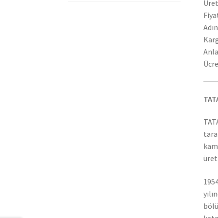
Üret
Fiya
Adın
Karg
Anla
Ücre
TAT
TATA
tara
kamy
üret
1954
yılı
bölü
katm