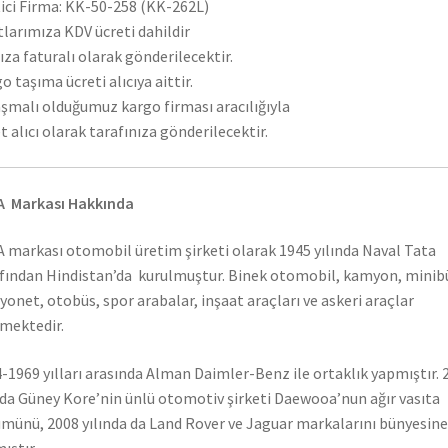
ici Firma: KK-50-258 (KK-262L)
tlarımıza KDV ücreti dahildir
ıza faturalı olarak gönderilecektir.
o taşıma ücreti alıcıya aittir.
şmalı olduğumuz kargo firması aracılığıyla
t alıcı olarak tarafınıza gönderilecektir.
A Markası Hakkında
 markası otomobil üretim şirketi olarak 1945 yılında Naval Tata
fından Hindistan’da kurulmuştur. Binek otomobil, kamyon, minib
onet, otobüs, spor arabalar, inşaat araçları ve askeri araçlar
mektedir.
-1969 yılları arasında Alman Daimler-Benz ile ortaklık yapmıştır. 
nda Güney Kore’nin ünlü otomotiv şirketi Daewooa’nun ağır vasıta
münü, 2008 yılında da Land Rover ve Jaguar markalarını bünyesine
ıştır.