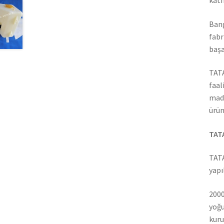
Bang
fabr
başa
TATA
faal
madd
ürün
TATA
TATA
yapı
2000
yoğu
kuru