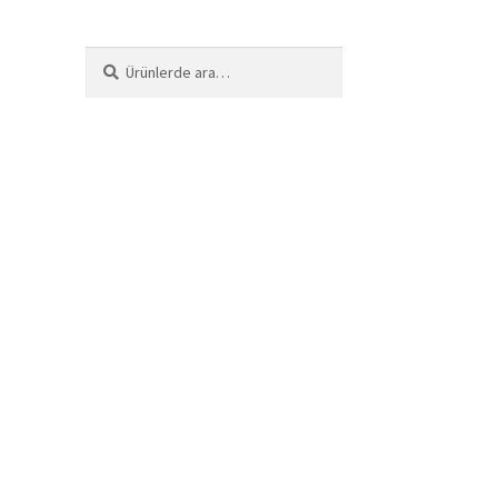
Ara:
Ara