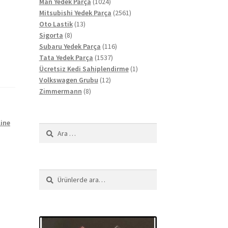
ürün
1024
Man Yedek Parça
1024
ürün
2561
Mitsubishi Yedek Parça
2561
13
ürün
Oto Lastik
13
8
ürün
Sigorta
8
ürün
116
Subaru Yedek Parça
116
1537
ürün
Tata Yedek Parça
1537
ürün
1
Ücretsiz Kedi Sahiplendirme
1
12
ürün
Volkswagen Grubu
12
8
ürün
Zimmermann
8
ürün
line
Arama:
Ara:
Ara