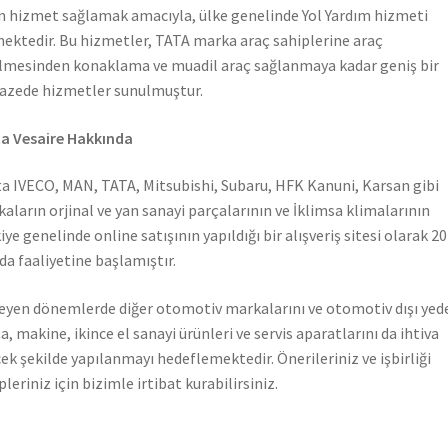
n hizmet sağlamak amacıyla, ülke genelinde Yol Yardım hizmeti
ektedir. Bu hizmetler, TATA marka araç sahiplerine araç
lmesinden konaklama ve muadil araç sağlanmaya kadar geniş bir
azede hizmetler sunulmuştur.
a Vesaire Hakkında
a IVECO, MAN, TATA, Mitsubishi, Subaru, HFK Kanuni, Karsan gibi
aların orjinal ve yan sanayi parçalarının ve İklimsa klimalarının
iye genelinde online satışının yapıldığı bir alışveriş sitesi olarak 2
nda faaliyetine başlamıştır.
leyen dönemlerde diğer otomotiv markalarını ve otomotiv dışı yed
a, makine, ikince el sanayi ürünleri ve servis aparatlarını da ihtiva
ek şekilde yapılanmayı hedeflemektedir. Önerileriniz ve işbirliği
pleriniz için bizimle irtibat kurabilirsiniz.