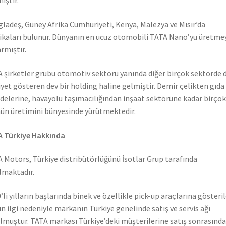
ladeş, Güney Afrika Cumhuriyeti, Kenya, Malezya ve Mısır’da
ikaları bulunur. Dünyanın en ucuz otomobili TATA Nano’yu üretme
rmıştır.
 şirketler grubu otomotiv sektörü yanında diğer birçok sektörde 
iyet gösteren dev bir holding haline gelmiştir. Demir çelikten gıda
elerine, havayolu taşımacılığından inşaat sektörüne kadar birçok
ün üretimini bünyesinde yürütmektedir.
 Türkiye Hakkında
 Motors, Türkiye distribütörlüğünü İsotlar Grup tarafında
lmaktadır.
’li yılların başlarında binek ve özellikle pick-up araçlarına gösteri
n ilgi nedeniyle markanın Türkiye genelinde satış ve servis ağı
lmuştur. TATA markası Türkiye’deki müşterilerine satış sonrasında