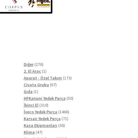
l
276
Diğer
276
ürün
1
2. El Araç
1
ürün
173
Aparat - Özel Takım
173
67
ürün
Civata Grubu
67
1
ürün
Gıda
1
ürün
50
HFKanuni Yedek Parça
50
310
ürün
İkinci El
310
ürün
1466
İveco Yedek Parça
1466
71
ürün
Karsan Yedek Parça
71
36
ürün
Kasa Ekipmanları
36
47
ürün
Klima
47