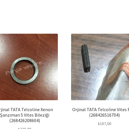
rjinal TATA Telcoline Xenon
Orjinal TATA Telcoline Vites 
Şanzıman 5 Vites Bileziği
(268426516704)
(268426208604)
₺
187,00
₺
220,00