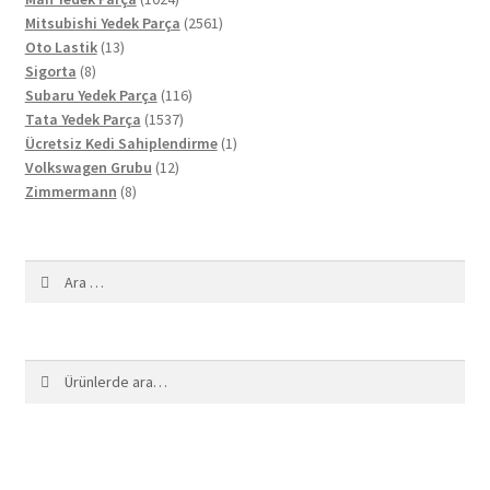
ürün
2561
Mitsubishi Yedek Parça
2561
13
ürün
Oto Lastik
13
8
ürün
Sigorta
8
ürün
116
Subaru Yedek Parça
116
1537
ürün
Tata Yedek Parça
1537
ürün
1
Ücretsiz Kedi Sahiplendirme
1
12
ürün
Volkswagen Grubu
12
8
ürün
Zimmermann
8
ürün
Arama:
Ara:
Ara