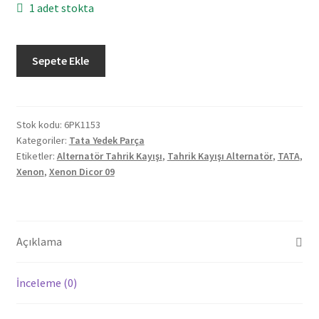
1 adet stokta
Tata
Sepete Ekle
Xenon
Dicor
09
Alternatör
Stok kodu:
6PK1153
Kategoriler:
Tata Yedek Parça
Tahrik
Etiketler:
Alternatör Tahrik Kayışı
,
Tahrik Kayışı Alternatör
,
TATA
,
Kayışı
Xenon
,
Xenon Dicor 09
6PK1153
adet
Açıklama
İnceleme (0)