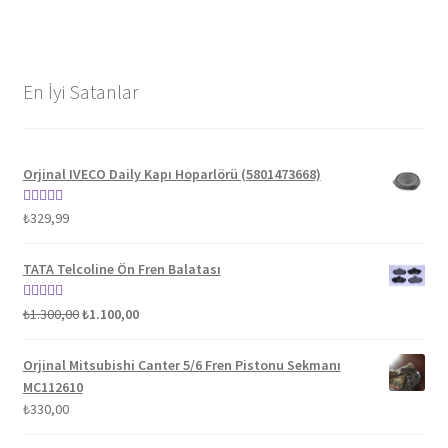
En İyi Satanlar
Orjinal IVECO Daily Kapı Hoparlörü (5801473668)
5 üzerinden
₺
329,99
5.00
oy aldı
TATA Telcoline Ön Fren Balatası
Orijinal
Şu
5 üzerinden
₺
1.300,00
₺
1.100,00
fiyat:
andaki
5.00
oy aldı
₺1.300,00.
fiyat:
Orjinal Mitsubishi Canter 5/6 Fren Pistonu Sekmanı
₺1.100,00.
MC112610
₺
330,00