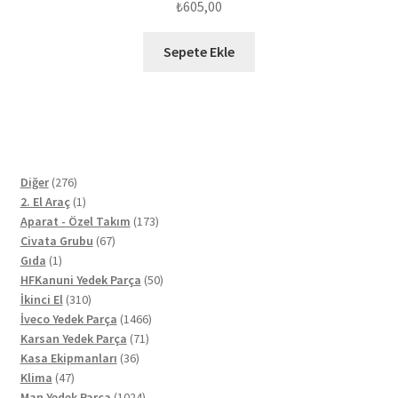
₺
605,00
Sepete Ekle
276
Diğer
276
ürün
1
2. El Araç
1
ürün
173
Aparat - Özel Takım
173
67
ürün
Civata Grubu
67
1
ürün
Gıda
1
ürün
50
HFKanuni Yedek Parça
50
310
ürün
İkinci El
310
ürün
1466
İveco Yedek Parça
1466
71
ürün
Karsan Yedek Parça
71
36
ürün
Kasa Ekipmanları
36
47
ürün
Klima
47
ürün
1024
Man Yedek Parça
1024