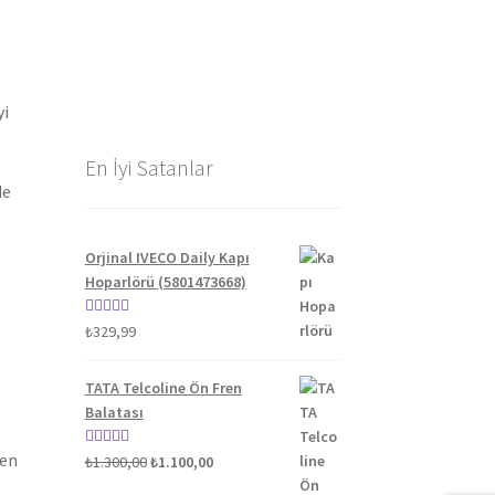
yi
En İyi Satanlar
de
Orjinal IVECO Daily Kapı
Hoparlörü (5801473668)
5 üzerinden
₺
329,99
5.00
oy aldı
TATA Telcoline Ön Fren
Balatası
len
Orijinal
Şu
5 üzerinden
₺
1.300,00
₺
1.100,00
fiyat:
andaki
5.00
oy aldı