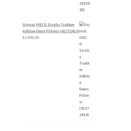
i
00.
Orjinal IVECO Stralis Trakker
Adblue Depo Filtresi (41272413)
₺
2.090,00