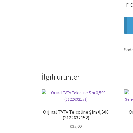
İn
Sade
İlgili ürünler
Orjinal TATA Telcoline Şim 0,500
O
(3122632152)
₺
35,00