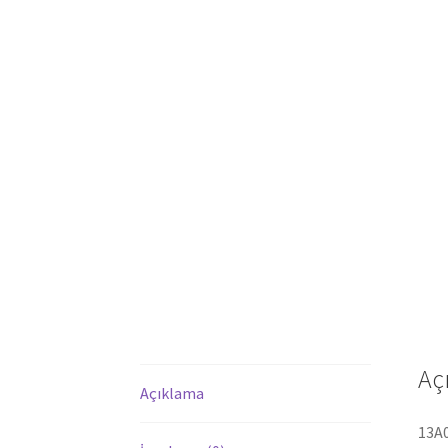
Aç
Açıklama
13A0