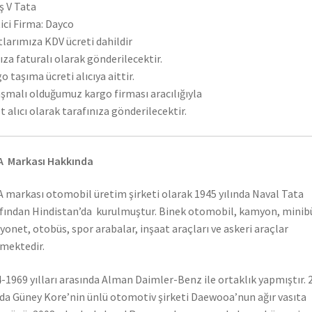
ş V Tata
ici Firma: Dayco
tlarımıza KDV ücreti dahildir
ıza faturalı olarak gönderilecektir.
o taşıma ücreti alıcıya aittir.
şmalı olduğumuz kargo firması aracılığıyla
t alıcı olarak tarafınıza gönderilecektir.
A Markası Hakkında
 markası otomobil üretim şirketi olarak 1945 yılında Naval Tata
fından Hindistan’da kurulmuştur. Binek otomobil, kamyon, minib
onet, otobüs, spor arabalar, inşaat araçları ve askeri araçlar
mektedir.
-1969 yılları arasında Alman Daimler-Benz ile ortaklık yapmıştır. 
nda Güney Kore’nin ünlü otomotiv şirketi Daewooa’nun ağır vasıta