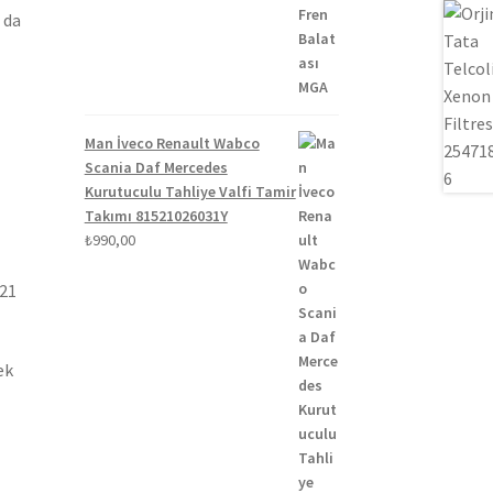
₺1.300,00.
fiyat:
 da
₺1.100,00.
Man İveco Renault Wabco
Scania Daf Mercedes
Kurutuculu Tahliye Valfi Tamir
Takımı 81521026031Y
₺
990,00
021
ek