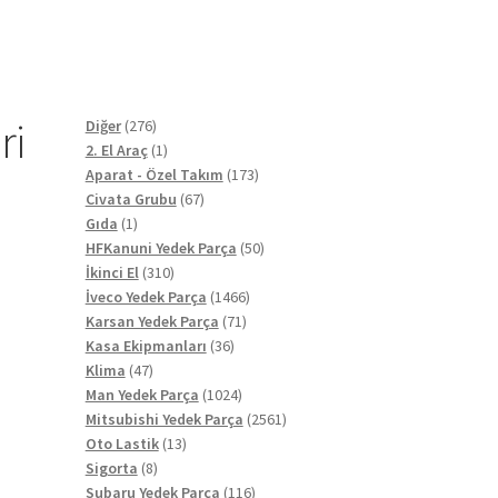
ri
276
Diğer
276
ürün
1
2. El Araç
1
ürün
173
Aparat - Özel Takım
173
67
ürün
Civata Grubu
67
1
ürün
Gıda
1
ürün
50
HFKanuni Yedek Parça
50
310
ürün
İkinci El
310
ürün
1466
İveco Yedek Parça
1466
71
ürün
Karsan Yedek Parça
71
36
ürün
Kasa Ekipmanları
36
47
ürün
Klima
47
ürün
1024
Man Yedek Parça
1024
ürün
2561
Mitsubishi Yedek Parça
2561
13
ürün
Oto Lastik
13
8
ürün
Sigorta
8
ürün
116
Subaru Yedek Parça
116