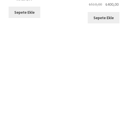
Orijinal
Şu
₺
510,00
₺
400,00
fiyat:
andak
Sepete Ekle
₺510,00.
fiyat:
Sepete Ekle
₺400,