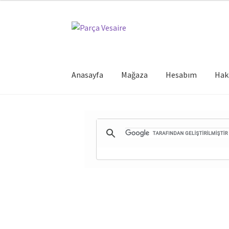
Dolaşıma
İçeriğe
geç
geç
Anasayfa
Mağaza
Hesabım
Hak