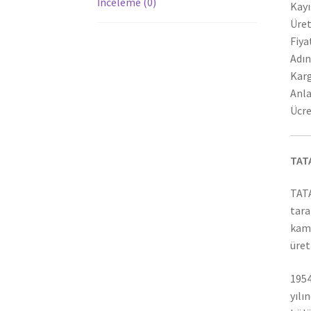
İnceleme (0)
Kayı
Üret
Fiya
Adın
Karg
Anla
Ücre
TAT
TATA
tara
kamy
üret
1954
yılı