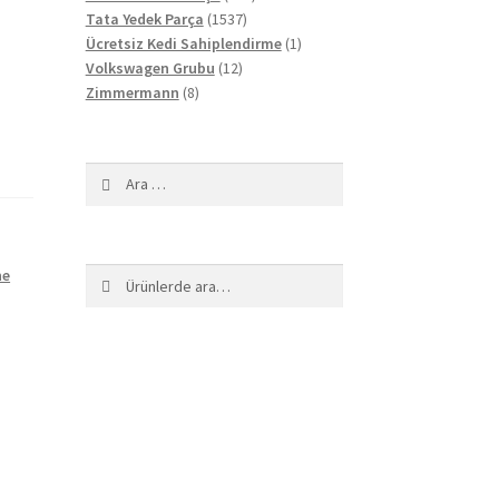
1537
ürün
Tata Yedek Parça
1537
ürün
1
Ücretsiz Kedi Sahiplendirme
1
12
ürün
Volkswagen Grubu
12
8
ürün
Zimmermann
8
ürün
Arama:
ne
Ara:
Ara