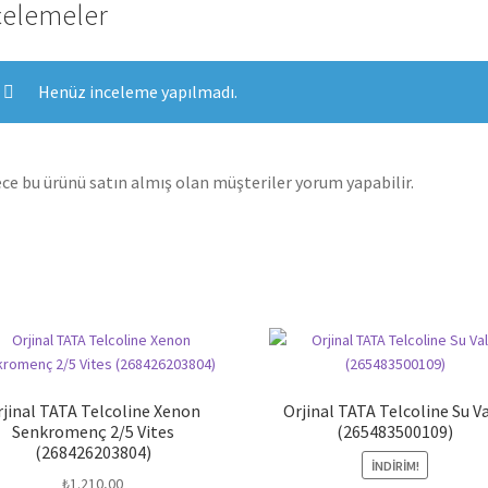
celemeler
Henüz inceleme yapılmadı.
ce bu ürünü satın almış olan müşteriler yorum yapabilir.
rjinal TATA Telcoline Xenon
Orjinal TATA Telcoline Su Va
Senkromenç 2/5 Vites
(265483500109)
(268426203804)
İNDIRIM!
₺
1.210,00