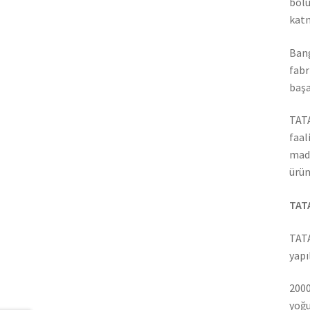
bölü
katm
Bang
fabr
başa
TATA
faal
madd
ürün
TATA
TATA
yapı
2000
yoğu