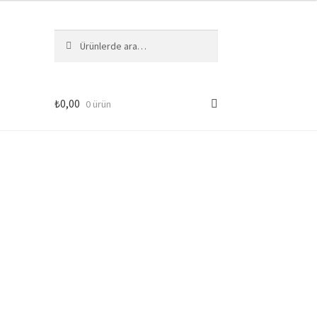
Ara:
Ara
₺
0,00
0 ürün