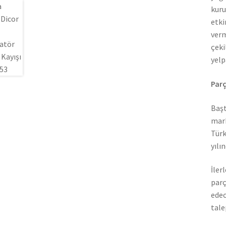
kuru
etki
verm
çeki
yelp
Parç
Başt
mark
Türk
yılı
İler
parç
edec
tale