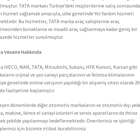
lmuştur. TATA markası Türkiye’deki müşterilerine satış sonrasında
n hizmet sağlamak amacıyla, ülke genelinde Yol Yardım hizmeti
ektedir. Bu hizmetler, TATA marka araç sahiplerine araç
lmesinden konaklama ve muadil araç sağlanmaya kadar geniş bir
azede hizmetler sunulmuştur.
a Vesaire Hakkında
a IVECO, MAN, TATA, Mitsubishi, Subaru, HFK Kanuni, Karsan gibi
aların orjinal ve yan sanayi parçalarının ve İklimsa klimalarının
iye genelinde online satışının yapıldığı bir alışveriş sitesi olarak 2
nda faaliyetine başlamıştır.
leyen dönemlerde diğer otomotiv markalarını ve otomotiv dışı yed
a, makine, ikince el sanayi ürünleri ve servis aparatlarını da ihtiva
ek şekilde yapılanmayı hedeflemektedir. Önerileriniz ve işbirliği
pleriniz için bizimle irtibat kurabilirsiniz.