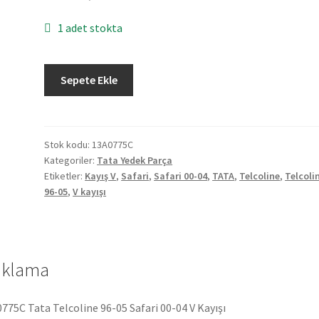
1 adet stokta
Tata
Sepete Ekle
Telcoline
96-
05
Safari
Stok kodu:
13A0775C
Kategoriler:
Tata Yedek Parça
00-
Etiketler:
Kayış V
,
Safari
,
Safari 00-04
,
TATA
,
Telcoline
,
Telcoli
04
96-05
,
V kayışı
V
Kayışı
13A0775C
adet
ıklama
775C Tata Telcoline 96-05 Safari 00-04 V Kayışı