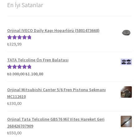
En İyi Satanlar
Orjinal IVECO Daily Kapı Hoparlörü (5801473668)
₺
329,99
5 üzerinden
5.00
oy aldı
TATA Telcoline Ön Fren Balatası
Orijinal
Şu
₺
1.300,00
₺
1.100,00
5 üzerinden
fiyat:
andaki
5.00
oy aldı
₺1.300,00.
fiyat:
Orjinal Mitsubishi Canter 5/6 Fren Pistonu Sekmanı
₺1.100,00.
MC112610
₺
330,00
Orjinal Tata Telcoline GBS76 Mil Vites Hareket Geri
268426707909
₺
550,00