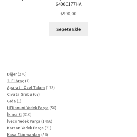
6400C177HA
₺
990,00
Sepete Ekle
276
Diğer
276
ürün
1
2. El Araç
1
ürün
173
Aparat - Özel Takım
173
67
ürün
Civata Grubu
67
1
ürün
Gıda
1
ürün
50
HFKanuni Yedek Parça
50
310
ürün
İkinci El
310
ürün
1466
İveco Yedek Parça
1466
71
ürün
Karsan Yedek Parça
71
36
ürün
Kasa Ekipmanları
36