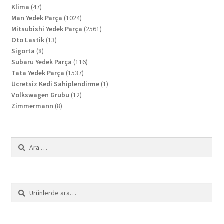
47
ürün
Klima
47
ürün
1024
Man Yedek Parça
1024
ürün
2561
Mitsubishi Yedek Parça
2561
13
ürün
Oto Lastik
13
8
ürün
Sigorta
8
ürün
116
Subaru Yedek Parça
116
1537
ürün
Tata Yedek Parça
1537
ürün
1
Ücretsiz Kedi Sahiplendirme
1
12
ürün
Volkswagen Grubu
12
8
ürün
Zimmermann
8
ürün
Arama:
Ara:
Ara