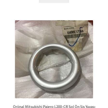
Orjinal Mitsubishi Pajero L200-CR Sol Ön Sis Yuvası