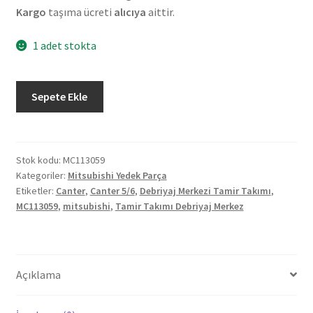
Kargo
taşıma ücreti
alıcıya
aittir.
1 adet stokta
Orjinal
Sepete Ekle
Mitsubishi
Canter
5/6
Debriyaj
Stok kodu:
MC113059
Kategoriler:
Mitsubishi Yedek Parça
Merkezi
Etiketler:
Canter
,
Canter 5/6
,
Debriyaj Merkezi Tamir Takımı
,
Tamir
MC113059
,
mitsubishi
,
Tamir Takımı Debriyaj Merkez
Takımı
MC113059
adet
Açıklama