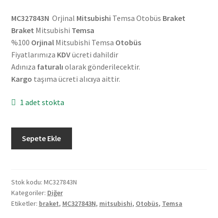
MC327843N
Orjinal
Mitsubishi
Temsa Otobüs
Braket
Braket
Mitsubishi
Temsa
%100
Orjinal
Mitsubishi Temsa
Otobüs
Fiyatlarımıza
KDV
ücreti dahildir
Adınıza
faturalı
olarak gönderilecektir.
Kargo
taşıma ücreti alıc
ı
ya aittir.
1 adet stokta
Orjinal
Sepete Ekle
Mitsubishi
Temsa
Otobüs
Braket
Stok kodu:
MC327843N
Kategoriler:
Diğer
MC327843N
Etiketler:
braket
,
MC327843N
,
mitsubishi
,
Otobüs
,
Temsa
adet