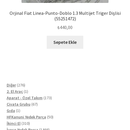
Orjinal Fiat Linea-Punto-Doblo 1.3 Multijet Triger Dişlisi
(55251472)
₺
440,00
Sepete Ekle
276
Diğer
276
ürün
1
2. El Araç
1
ürün
173
Aparat - Özel Takım
173
67
ürün
Civata Grubu
67
1
ürün
Gıda
1
ürün
50
HFKanuni Yedek Parça
50
310
ürün
İkinci El
310
ürün
1466
İveco Yedek Parça
1466