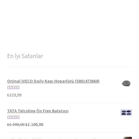
En İyi Satanlar
Orjinal IVECO Daily Kapı Hoparlörü (5801473668)
5 üzerinden
₺
329,99
5.00
oy aldı
TATA Telcoline Ön Fren Balatası
Orijinal
Şu
5 üzerinden
₺
1.300,00
₺
1.100,00
fiyat:
andaki
5.00
oy aldı
₺1.300,00.
fiyat: