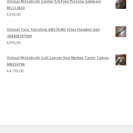
Orjinal Mitsubishi Canter 5/6 Fren Pistonu Sekmanı
₺1.100,00.
MC112610
₺
330,00
Orjinal Tata Telcoline GBS76 Mil Vites Hareket Geri
268426707909
₺
550,00
Orjinal Mitsubishi Colt Lancer Ana Merkez Tamir Takımı
MB316786
₺
4.730,00