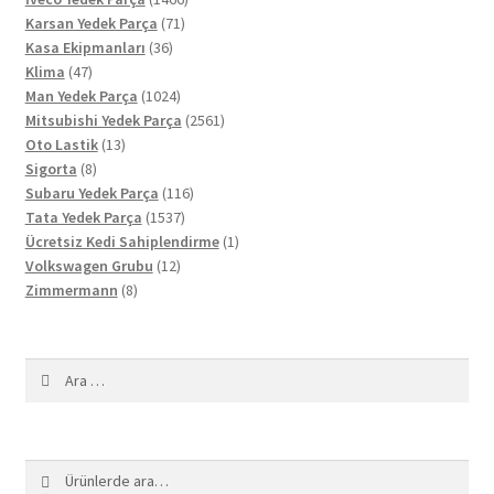
71
ürün
Karsan Yedek Parça
71
36
ürün
Kasa Ekipmanları
36
47
ürün
Klima
47
ürün
1024
Man Yedek Parça
1024
ürün
2561
Mitsubishi Yedek Parça
2561
13
ürün
Oto Lastik
13
8
ürün
Sigorta
8
ürün
116
Subaru Yedek Parça
116
1537
ürün
Tata Yedek Parça
1537
ürün
1
Ücretsiz Kedi Sahiplendirme
1
12
ürün
Volkswagen Grubu
12
8
ürün
Zimmermann
8
ürün
Arama:
Ara:
Ara