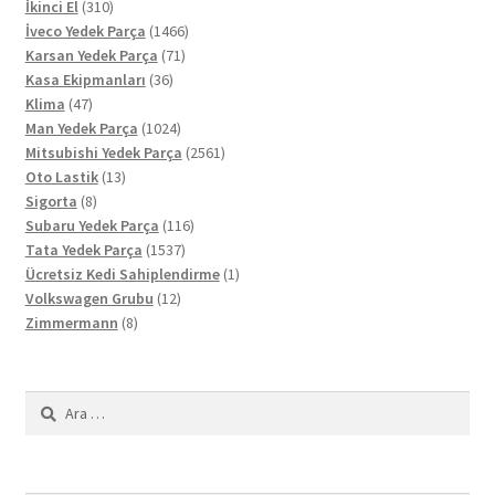
310
ürün
İkinci El
310
ürün
1466
İveco Yedek Parça
1466
71
ürün
Karsan Yedek Parça
71
36
ürün
Kasa Ekipmanları
36
47
ürün
Klima
47
ürün
1024
Man Yedek Parça
1024
ürün
2561
Mitsubishi Yedek Parça
2561
13
ürün
Oto Lastik
13
8
ürün
Sigorta
8
ürün
116
Subaru Yedek Parça
116
1537
ürün
Tata Yedek Parça
1537
ürün
1
Ücretsiz Kedi Sahiplendirme
1
12
ürün
Volkswagen Grubu
12
8
ürün
Zimmermann
8
ürün
Arama: