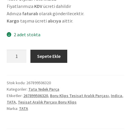
Fiyatlarımıza
KDV
ücreti dahildir
Adınıza
faturalı
olarak gönderilecektir.
Kargo
taşıma ücreti
alıcıya
aittir.
2 adet stokta
Orjinal
Sepete Ekle
Tata
İndica
Tesisat
Aralık
Stok kodu:
267899506320
Kategoriler:
Tata Yedek Parça
Parçası
Etiketler:
267899506320
,
Boru Klips Tesisat Aralık Parçası
,
Indica
,
Boru
TATA
,
Tesisat Aralık Parçası Boru Klips
Klips
Marka:
TATA
267899506320
adet