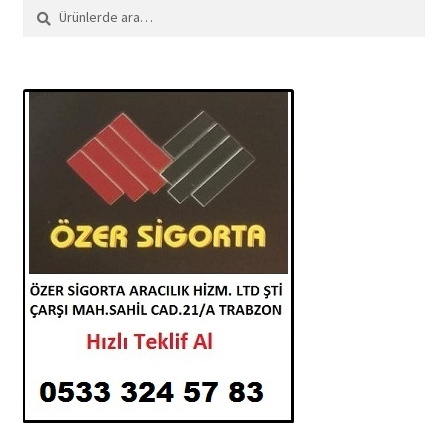
Ara:
Ara