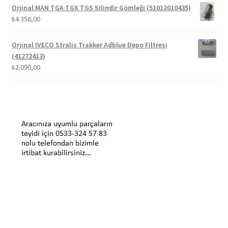
Orjinal MAN TGA TGX TGS Silindir Gömleği (51012010435)
₺
4.356,00
Orjinal IVECO Stralis Trakker Adblue Depo Filtresi
(41272413)
₺
2.090,00