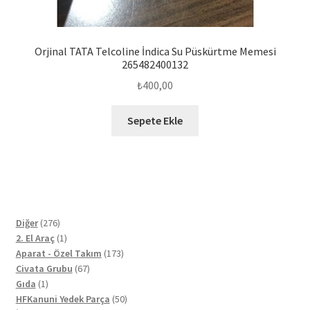
Orjinal TATA Telcoline İndica Su Püskürtme Memesi
265482400132
₺
400,00
Sepete Ekle
276
Diğer
276
ürün
1
2. El Araç
1
ürün
173
Aparat - Özel Takım
173
67
ürün
Civata Grubu
67
1
ürün
Gıda
1
ürün
50
HFKanuni Yedek Parça
50