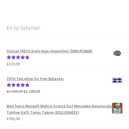
En İyi Satanlar
Orjinal IVECO Daily Kapı Hoparlörü (5801473668)
₺
329,99
5 üzerinden
5.00
oy aldı
TATA Telcoline Ön Fren Balatası
Orijinal
Şu
₺
1.300,00
₺
1.100,00
5 üzerinden
fiyat:
andaki
5.00
oy aldı
₺1.300,00.
fiyat:
Man İveco Renault Wabco Scania Daf Mercedes Kurutuculu
₺1.100,00.
Tahliye Valfi Tamir Takımı 81521026031Y
₺
990,00