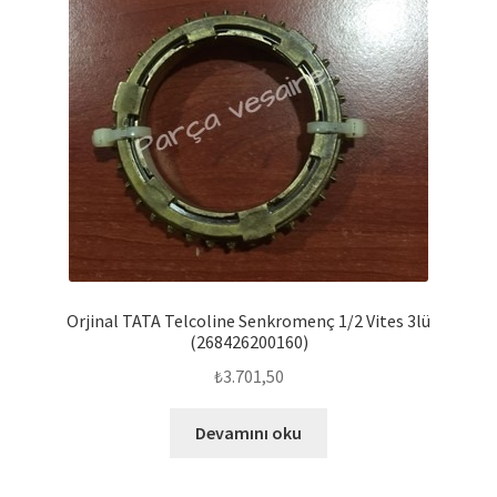
Orjinal TATA Telcoline Senkromenç 1/2 Vites 3lü
(268426200160)
₺
3.701,50
Devamını oku