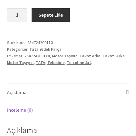
Orjinal
Sepete Ekle
Tata
Telcoline
4X4
Motor
Stok kodu:
254724200110
Kategoriler:
Tata Yedek Parça
Taşıyıcı
Etiketler:
254724200110
,
Motor Taşıyıcı Takoz Arka
,
Takoz. Arka
Takoz
Motor Taşıyıcı
,
TATA
,
Telcoline
,
Telcoline 4x4
Arka
254724200110
adet
Açıklama
İnceleme (0)
Açıklama