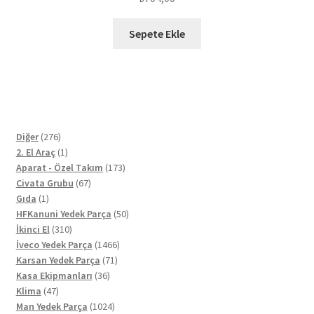
Sepete Ekle
276
Diğer
276
ürün
1
2. El Araç
1
ürün
173
Aparat - Özel Takım
173
67
ürün
Civata Grubu
67
1
ürün
Gıda
1
ürün
50
HFKanuni Yedek Parça
50
310
ürün
İkinci El
310
ürün
1466
İveco Yedek Parça
1466
71
ürün
Karsan Yedek Parça
71
36
ürün
Kasa Ekipmanları
36
47
ürün
Klima
47
ürün
1024
Man Yedek Parça
1024