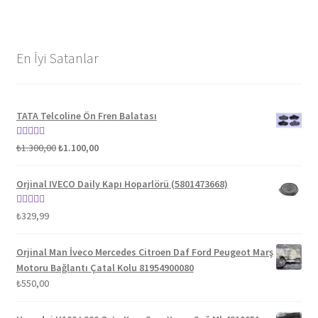
En İyi Satanlar
TATA Telcoline Ön Fren Balatası
Orijinal
Şu
5 üzerinden
₺
1.300,00
₺
1.100,00
fiyat:
andaki
5.00
oy aldı
₺1.300,00.
fiyat:
Orjinal IVECO Daily Kapı Hoparlörü (5801473668)
₺1.100,00.
5 üzerinden
₺
329,99
5.00
oy aldı
Orjinal Man İveco Mercedes Citroen Daf Ford Peugeot Marş
Motoru Bağlantı Çatal Kolu 81954900080
₺
550,00