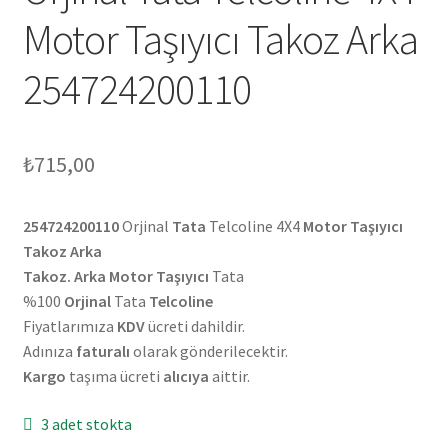
Motor Taşıyıcı Takoz Arka
254724200110
₺
715,00
254724200110
Orjinal
Tata
Telcoline 4X4
Motor Taşıyıcı
Takoz Arka
Takoz. Arka Motor Taşıyıcı
Tata
%100
Orjinal
Tata
Telcoline
Fiyatlarımıza
KDV
ücreti dahildir.
Adınıza
faturalı
olarak gönderilecektir.
Kargo
taşıma ücreti
alıcıya
aittir.
3 adet stokta