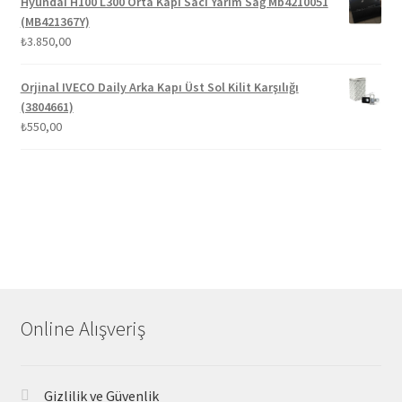
Hyundai H100 L300 Orta Kapı Sacı Yarım Sağ Mb4210051
(MB421367Y)
₺
3.850,00
Orjinal IVECO Daily Arka Kapı Üst Sol Kilit Karşılığı
(3804661)
₺
550,00
Online Alışveriş
Gizlilik ve Güvenlik