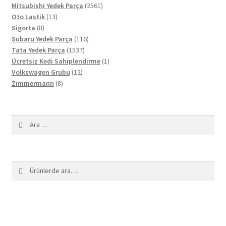
ürün
2561
Mitsubishi Yedek Parça
2561
13
ürün
Oto Lastik
13
8
ürün
Sigorta
8
ürün
116
Subaru Yedek Parça
116
1537
ürün
Tata Yedek Parça
1537
ürün
1
Ücretsiz Kedi Sahiplendirme
1
12
ürün
Volkswagen Grubu
12
8
ürün
Zimmermann
8
ürün
Arama:
Ara:
Ara