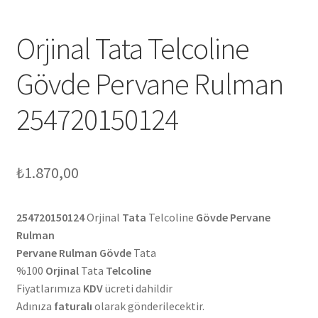
Orjinal Tata Telcoline
Gövde Pervane Rulman
254720150124
₺
1.870,00
254720150124
Orjinal
Tata
Telcoline
Gövde Pervane
Rulman
Pervane Rulman Gövde
Tata
%100
Orjinal
Tata
Telcoline
Fiyatlarımıza
KDV
ücreti dahildir
Adınıza
faturalı
olarak gönderilecektir.