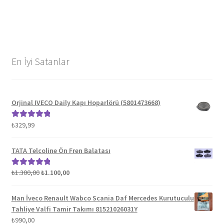
En İyi Satanlar
Orjinal IVECO Daily Kapı Hoparlörü (5801473668)
₺
329,99
5 üzerinden
5.00
oy aldı
TATA Telcoline Ön Fren Balatası
Orijinal
Şu
₺
1.300,00
₺
1.100,00
5 üzerinden
fiyat:
andaki
5.00
oy aldı
₺1.300,00.
fiyat:
Man İveco Renault Wabco Scania Daf Mercedes Kurutuculu
₺1.100,00.
Tahliye Valfi Tamir Takımı 81521026031Y
₺
990,00