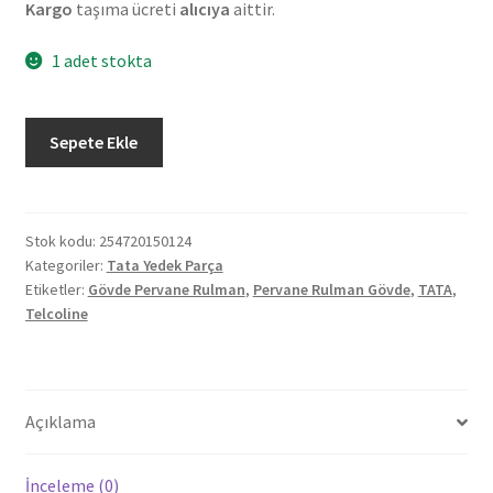
Kargo
taşıma ücreti
alıcıya
aittir.
1 adet stokta
Orjinal
Sepete Ekle
Tata
Telcoline
Gövde
Pervane
Stok kodu:
254720150124
Kategoriler:
Tata Yedek Parça
Rulman
Etiketler:
Gövde Pervane Rulman
,
Pervane Rulman Gövde
,
TATA
,
254720150124
Telcoline
adet
Açıklama
İnceleme (0)