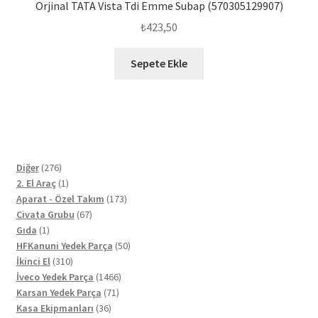
Orjinal TATA Vista Tdi Emme Subap (570305129907)
₺
423,50
Sepete Ekle
276
Diğer
276
ürün
1
2. El Araç
1
ürün
173
Aparat - Özel Takım
173
67
ürün
Civata Grubu
67
1
ürün
Gıda
1
ürün
50
HFKanuni Yedek Parça
50
310
ürün
İkinci El
310
ürün
1466
İveco Yedek Parça
1466
71
ürün
Karsan Yedek Parça
71
36
ürün
Kasa Ekipmanları
36