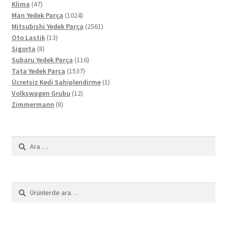
47
ürün
Klima
47
ürün
1024
Man Yedek Parça
1024
ürün
2561
Mitsubishi Yedek Parça
2561
13
ürün
Oto Lastik
13
8
ürün
Sigorta
8
ürün
116
Subaru Yedek Parça
116
1537
ürün
Tata Yedek Parça
1537
ürün
1
Ücretsiz Kedi Sahiplendirme
1
12
ürün
Volkswagen Grubu
12
8
ürün
Zimmermann
8
ürün
Arama:
Ara:
Ara