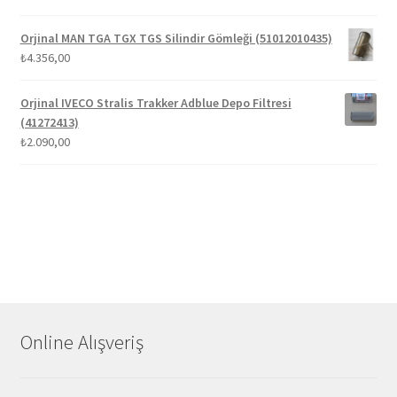
Orjinal MAN TGA TGX TGS Silindir Gömleği (51012010435)
₺
4.356,00
Orjinal IVECO Stralis Trakker Adblue Depo Filtresi
(41272413)
₺
2.090,00
Online Alışveriş