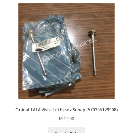
Orjinal TATA Vista Tdi Eksoz Subap (570305129908)
₺
517,00