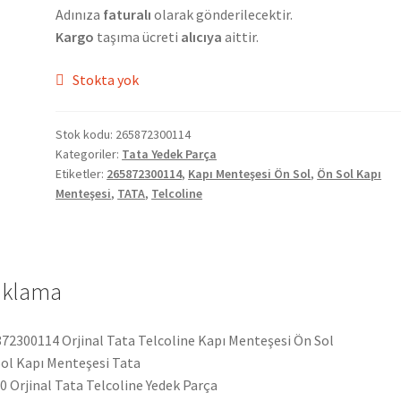
Adınıza
faturalı
olarak gönderilecektir.
Kargo
taşıma ücreti
alıcıya
aittir.
Stokta yok
Stok kodu:
265872300114
Kategoriler:
Tata Yedek Parça
Etiketler:
265872300114
,
Kapı Menteşesi Ön Sol
,
Ön Sol Kapı
Menteşesi
,
TATA
,
Telcoline
ıklama
72300114 Orjinal Tata Telcoline Kapı Menteşesi Ön Sol
ol Kapı Menteşesi Tata
 Orjinal Tata Telcoline Yedek Parça