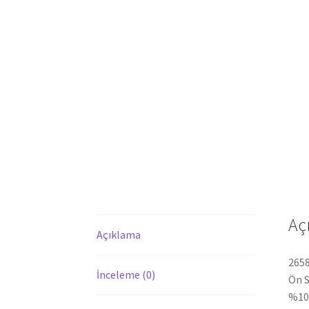
Aç
Açıklama
2658
İnceleme (0)
Ön S
%100