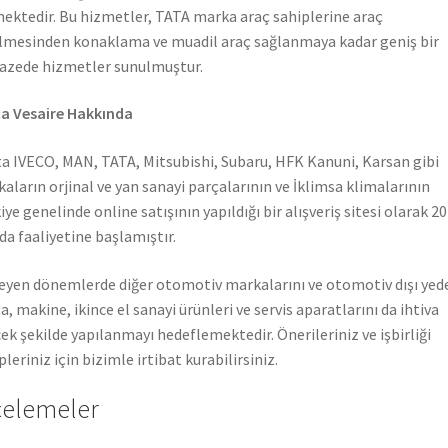
ektedir. Bu hizmetler, TATA marka araç sahiplerine araç
lmesinden konaklama ve muadil araç sağlanmaya kadar geniş bir
azede hizmetler sunulmuştur.
a Vesaire Hakkında
a IVECO, MAN, TATA, Mitsubishi, Subaru, HFK Kanuni, Karsan gibi
aların orjinal ve yan sanayi parçalarının ve İklimsa klimalarının
iye genelinde online satışının yapıldığı bir alışveriş sitesi olarak 2
nda faaliyetine başlamıştır.
leyen dönemlerde diğer otomotiv markalarını ve otomotiv dışı yed
a, makine, ikince el sanayi ürünleri ve servis aparatlarını da ihtiva
ek şekilde yapılanmayı hedeflemektedir. Önerileriniz ve işbirliği
pleriniz için bizimle irtibat kurabilirsiniz.
celemeler