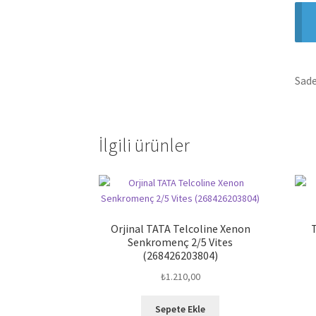
Sade
İlgili ürünler
Orjinal TATA Telcoline Xenon
T
Senkromenç 2/5 Vites
(268426203804)
₺
1.210,00
Sepete Ekle