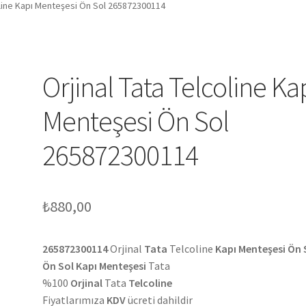
oline Kapı Menteşesi Ön Sol 265872300114
Orjinal Tata Telcoline Ka
Menteşesi Ön Sol
265872300114
₺
880,00
265872300114
Orjinal
Tata
Telcoline
Kapı Menteşesi Ön 
Ön Sol Kapı Menteşesi
Tata
%100
Orjinal
Tata
Telcoline
Fiyatlarımıza
KDV
ücreti dahildir