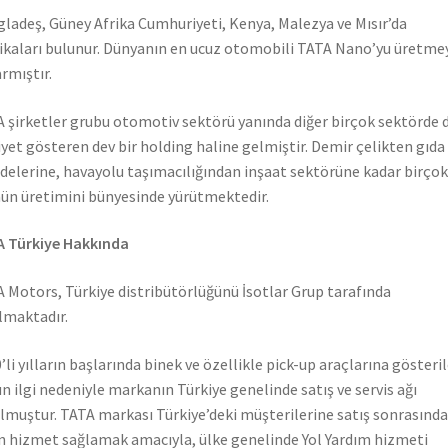
ladeş, Güney Afrika Cumhuriyeti, Kenya, Malezya ve Mısır’da
ikaları bulunur. Dünyanın en ucuz otomobili TATA Nano’yu üretme
rmıştır.
 şirketler grubu otomotiv sektörü yanında diğer birçok sektörde 
iyet gösteren dev bir holding haline gelmiştir. Demir çelikten gıda
elerine, havayolu taşımacılığından inşaat sektörüne kadar birçok
ün üretimini bünyesinde yürütmektedir.
 Türkiye Hakkında
 Motors, Türkiye distribütörlüğünü İsotlar Grup tarafında
lmaktadır.
’li yılların başlarında binek ve özellikle pick-up araçlarına gösteri
n ilgi nedeniyle markanın Türkiye genelinde satış ve servis ağı
lmuştur. TATA markası Türkiye’deki müşterilerine satış sonrasında
n hizmet sağlamak amacıyla, ülke genelinde Yol Yardım hizmeti