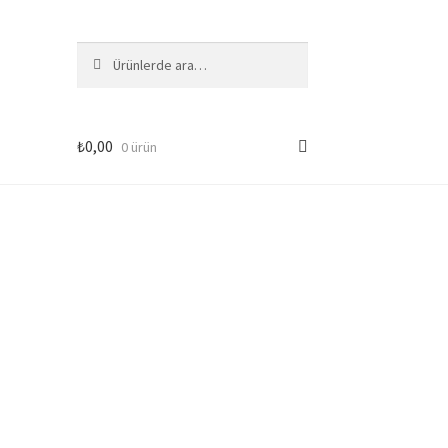
Ara:
Ara
₺
0,00
0 ürün