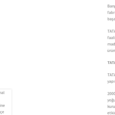
Bang
fabr
başa
TATA
faal
madd
ürün
TATA
TATA
yapı
2000
yoğu
kuru
etki