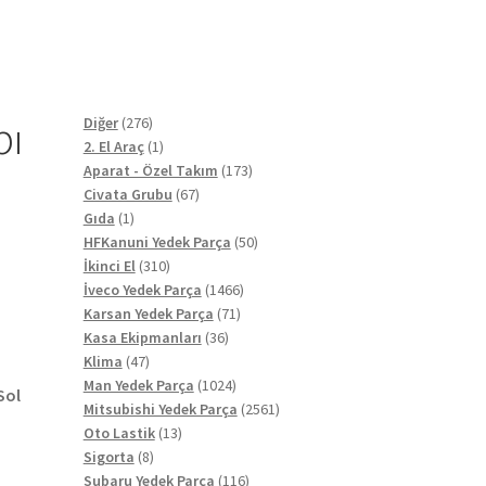
pı
276
Diğer
276
ürün
1
2. El Araç
1
ürün
173
Aparat - Özel Takım
173
67
ürün
Civata Grubu
67
1
ürün
Gıda
1
ürün
50
HFKanuni Yedek Parça
50
310
ürün
İkinci El
310
ürün
1466
İveco Yedek Parça
1466
71
ürün
Karsan Yedek Parça
71
36
ürün
Kasa Ekipmanları
36
47
ürün
Klima
47
ürün
1024
Man Yedek Parça
1024
Sol
ürün
2561
Mitsubishi Yedek Parça
2561
13
ürün
Oto Lastik
13
8
ürün
Sigorta
8
ürün
116
Subaru Yedek Parça
116