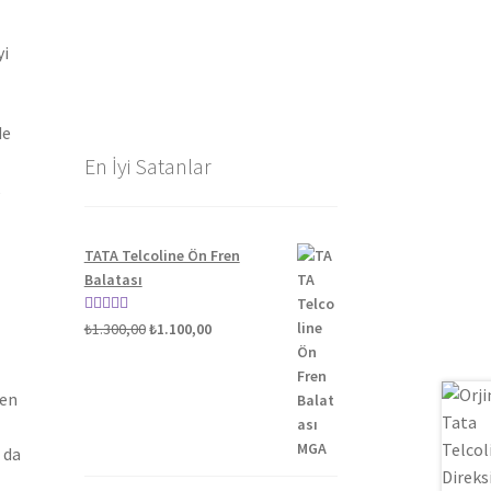
yi
de
En İyi Satanlar
TATA Telcoline Ön Fren
Balatası
Orijinal
Şu
5 üzerinden
₺
1.300,00
₺
1.100,00
fiyat:
andaki
5.00
oy aldı
₺1.300,00.
fiyat:
len
₺1.100,00.
 da