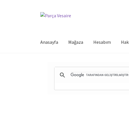
Dolaşıma
İçeriğe
geç
geç
Anasayfa
Mağaza
Hesabım
Hak