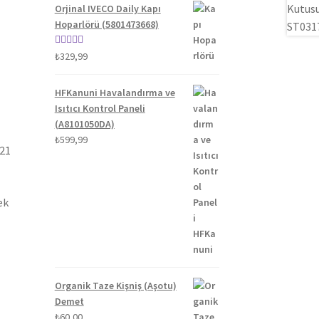
Orjinal IVECO Daily Kapı
Hoparlörü (5801473668)
5 üzerinden
₺
329,99
5.00
oy aldı
HFKanuni Havalandırma ve
Isıtıcı Kontrol Paneli
(A8101050DA)
₺
599,99
021
ek
Organik Taze Kişniş (Aşotu)
Demet
₺
60,00