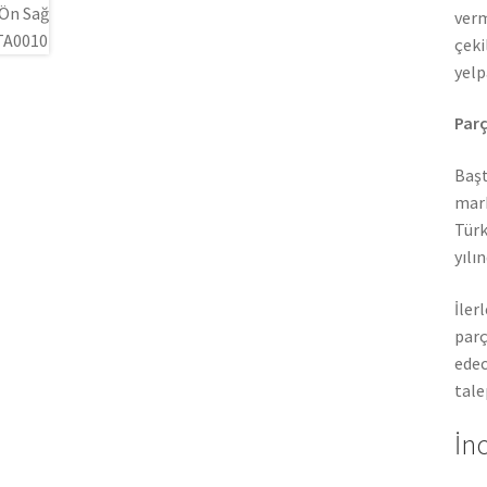
verm
çeki
yelp
Parç
Başt
mark
Türk
yılı
İler
parç
edec
tale
İn