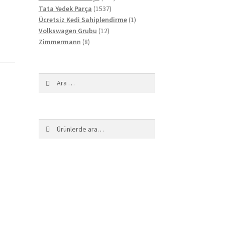
1537
ürün
Tata Yedek Parça
1537
ürün
1
Ücretsiz Kedi Sahiplendirme
1
12
ürün
Volkswagen Grubu
12
8
ürün
Zimmermann
8
ürün
Arama:
Ara:
Ara