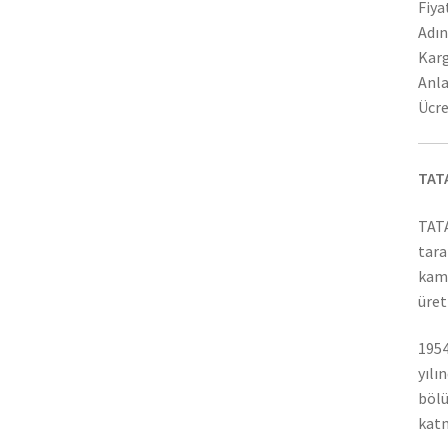
Fiya
Adın
Karg
Anla
Ücre
TAT
TATA
tara
kamy
üret
1954
yılı
bölü
katm