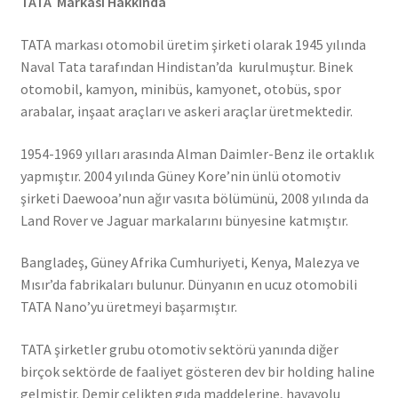
TATA Markası Hakkında
TATA markası otomobil üretim şirketi olarak 1945 yılında
Naval Tata tarafından Hindistan’da kurulmuştur. Binek
otomobil, kamyon, minibüs, kamyonet, otobüs, spor
arabalar, inşaat araçları ve askeri araçlar üretmektedir.
1954-1969 yılları arasında Alman Daimler-Benz ile ortaklık
yapmıştır. 2004 yılında Güney Kore’nin ünlü otomotiv
şirketi Daewooa’nun ağır vasıta bölümünü, 2008 yılında da
Land Rover ve Jaguar markalarını bünyesine katmıştır.
Bangladeş, Güney Afrika Cumhuriyeti, Kenya, Malezya ve
Mısır’da fabrikaları bulunur. Dünyanın en ucuz otomobili
TATA Nano’yu üretmeyi başarmıştır.
TATA şirketler grubu otomotiv sektörü yanında diğer
birçok sektörde de faaliyet gösteren dev bir holding haline
gelmiştir. Demir çelikten gıda maddelerine, havayolu