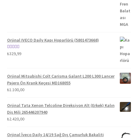
₺1.100,00.
Orjinal IVECO Daily Kapı Hoparlörü (5801473668)
5 üzerinden
₺
329,99
5.00
oy aldı
Orjinal Mitsubishi Colt Carisma Galant L200 L300 Lancer
Pajero Ön Krank Keçesi MD168055
₺
1.100,00
Orjinal Tata Xenon Telcoline Direksiyon Alt (Erkek) Kalın
Diş Mili 265446207940
₺
2.420,00
Orjinal İveco Daily 14/19 Sağ Dış Çamurluk Bakaliti