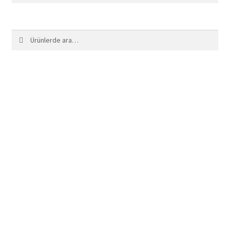
Ara:
Ara