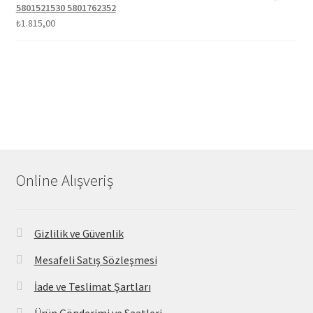
5801521530 5801762352
₺
1.815,00
Online Alışveriş
Gizlilik ve Güvenlik
Mesafeli Satış Sözleşmesi
İade ve Teslimat Şartları
Ürün Gönderimi ve Saatleri