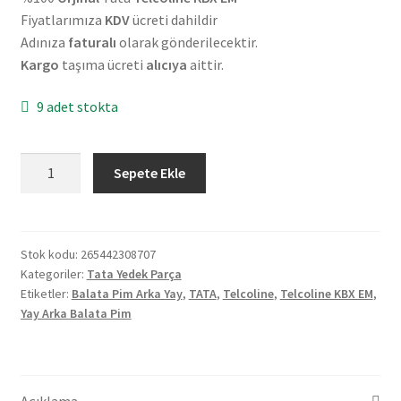
Fiyatlarımıza
KDV
ücreti dahildir
Adınıza
faturalı
olarak gönderilecektir.
Kargo
taşıma ücreti
alıcıya
aittir.
9 adet stokta
Orjinal
Sepete Ekle
Tata
Telcoline
KBX
EM
Stok kodu:
265442308707
Kategoriler:
Tata Yedek Parça
Yay
Etiketler:
Balata Pim Arka Yay
,
TATA
,
Telcoline
,
Telcoline KBX EM
,
Arka
Yay Arka Balata Pim
Balata
Pim
265442308707
adet
Açıklama