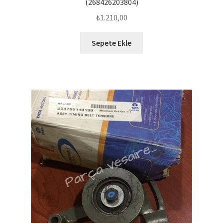
(268426203804)
₺
1.210,00
Sepete Ekle