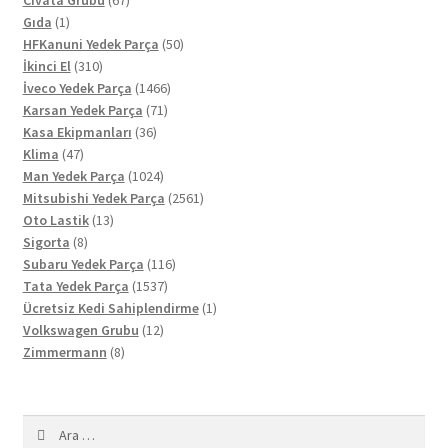
Civata Grubu
67
1
ürün
Gıda
1
ürün
50
HFKanuni Yedek Parça
50
310
ürün
İkinci El
310
ürün
1466
İveco Yedek Parça
1466
71
ürün
Karsan Yedek Parça
71
36
ürün
Kasa Ekipmanları
36
47
ürün
Klima
47
ürün
1024
Man Yedek Parça
1024
ürün
2561
Mitsubishi Yedek Parça
2561
13
ürün
Oto Lastik
13
8
ürün
Sigorta
8
ürün
116
Subaru Yedek Parça
116
1537
ürün
Tata Yedek Parça
1537
ürün
1
Ücretsiz Kedi Sahiplendirme
1
12
ürün
Volkswagen Grubu
12
8
ürün
Zimmermann
8
ürün
Arama: