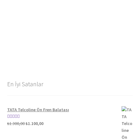
En İyi Satanlar
TATA Telcoline Ön Fren Balatası
Orijinal
Şu
5 üzerinden
₺
1.300,00
₺
1.100,00
fiyat:
andaki
5.00
oy aldı
₺1.300,00.
fiyat: