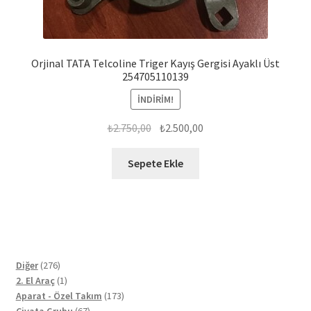
Orjinal TATA Telcoline Triger Kayış Gergisi Ayaklı Üst
254705110139
İNDIRIM!
Orijinal
Şu
₺
2.750,00
₺
2.500,00
fiyat:
andaki
₺2.750,00.
fiyat:
Sepete Ekle
₺2.500,00.
276
Diğer
276
ürün
1
2. El Araç
1
ürün
173
Aparat - Özel Takım
173
67
ürün