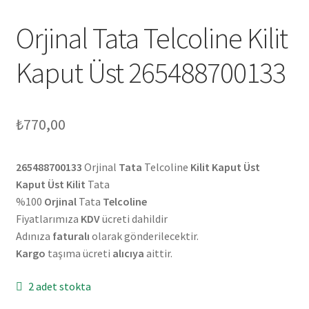
Orjinal Tata Telcoline Kilit
Kaput Üst 265488700133
₺
770,00
265488700133
Orjinal
Tata
Telcoline
Kilit Kaput Üst
Kaput Üst Kilit
Tata
%100
Orjinal
Tata
Telcoline
Fiyatlarımıza
KDV
ücreti dahildir
Adınıza
faturalı
olarak gönderilecektir.
Kargo
taşıma ücreti
alıcıya
aittir.
2 adet stokta