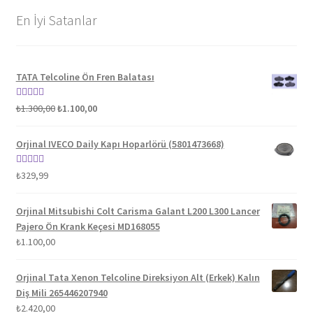
En İyi Satanlar
TATA Telcoline Ön Fren Balatası
Orijinal
Şu
5 üzerinden
₺
1.300,00
₺
1.100,00
fiyat:
andaki
5.00
oy aldı
₺1.300,00.
fiyat:
Orjinal IVECO Daily Kapı Hoparlörü (5801473668)
₺1.100,00.
5 üzerinden
₺
329,99
5.00
oy aldı
Orjinal Mitsubishi Colt Carisma Galant L200 L300 Lancer
Pajero Ön Krank Keçesi MD168055
₺
1.100,00
Orjinal Tata Xenon Telcoline Direksiyon Alt (Erkek) Kalın
Diş Mili 265446207940
₺
2.420,00