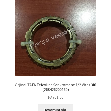
Orjinal TATA Telcoline Senkromenç 1/2 Vites 3lü
(268426200160)
₺
3.701,50
Devamını oku