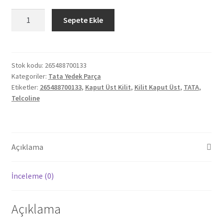
Orjinal
Sepete Ekle
Tata
Telcoline
Kilit
Kaput
Stok kodu:
265488700133
Kategoriler:
Tata Yedek Parça
Üst
Etiketler:
265488700133
,
Kaput Üst Kilit
,
Kilit Kaput Üst
,
TATA
,
265488700133
Telcoline
adet
Açıklama
İnceleme (0)
Açıklama