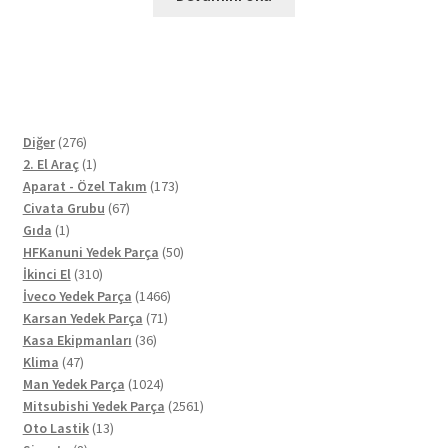
276
Diğer
276
ürün
1
2. El Araç
1
ürün
173
Aparat - Özel Takım
173
67
ürün
Civata Grubu
67
1
ürün
Gıda
1
ürün
50
HFKanuni Yedek Parça
50
310
ürün
İkinci El
310
ürün
1466
İveco Yedek Parça
1466
71
ürün
Karsan Yedek Parça
71
36
ürün
Kasa Ekipmanları
36
47
ürün
Klima
47
ürün
1024
Man Yedek Parça
1024
ürün
2561
Mitsubishi Yedek Parça
2561
13
ürün
Oto Lastik
13