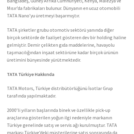
Bangladeş, Güney Afrika Cumhuriyeti, Kenya, Malezya ve
Mısır’da fabrikaları bulunur. Dünyanın en ucuz otomobili
TATA Nano’yu üretmeyi başarmıştır.
TATA şirketler grubu otomotiv sektörü yanında diğer
birçok sektörde de faaliyet gösteren dev bir holding haline
gelmiştir. Demir çelikten gıda maddelerine, havayolu
taşımacılığından inşaat sektörüne kadar birçok ürünün
üretimini bünyesinde yürütmektedir.
TATA Türkiye Hakkında
TATA Motors, Türkiye distribütörlüğünü İsotlar Grup
tarafında yapılmaktadır.
2000’li yılların başlarında binek ve özellikle pick-up
araçlarına gösterilen yoğun ilgi nedeniyle markanın
Türkiye genelinde satış ve servis ağı kurulmuştur. TATA
markası Türkiye’deki müşterilerine satış sonrasında da