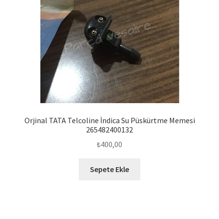
Orjinal TATA Telcoline İndica Su Püskürtme Memesi
265482400132
₺
400,00
Sepete Ekle