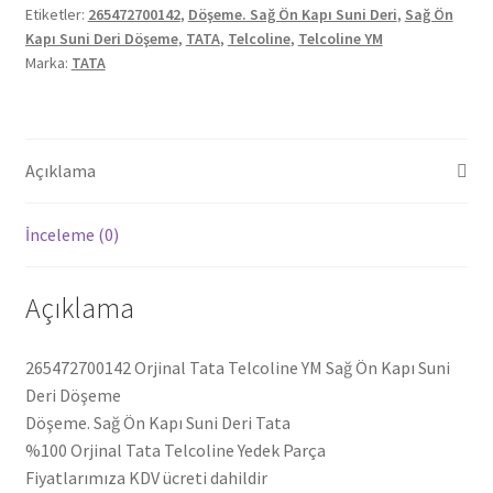
Etiketler:
265472700142
,
Döşeme. Sağ Ön Kapı Suni Deri
,
Sağ Ön
Kapı
Kapı Suni Deri Döşeme
,
TATA
,
Telcoline
,
Telcoline YM
Suni
Marka:
TATA
Deri
Döşeme
265472700142
adet
Açıklama
İnceleme (0)
Açıklama
265472700142 Orjinal Tata Telcoline YM Sağ Ön Kapı Suni
Deri Döşeme
Döşeme. Sağ Ön Kapı Suni Deri Tata
%100 Orjinal Tata Telcoline Yedek Parça
Fiyatlarımıza KDV ücreti dahildir