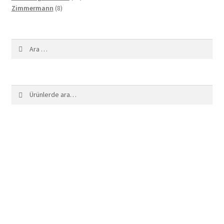
8
ürün
Zimmermann
8
ürün
Arama:
Ara:
Ara