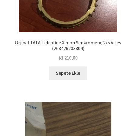
Orjinal TATA Telcoline Xenon Senkromenç 2/5 Vites
(268426203804)
₺
1.210,00
Sepete Ekle