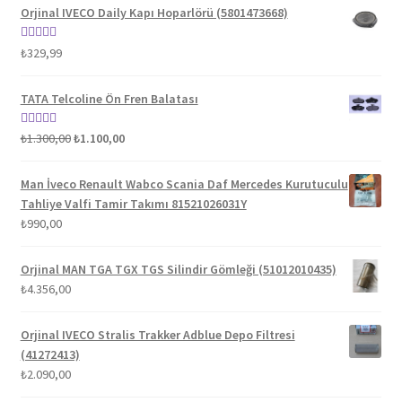
Orjinal IVECO Daily Kapı Hoparlörü (5801473668)
5 üzerinden
₺
329,99
5.00
oy aldı
TATA Telcoline Ön Fren Balatası
Orijinal
Şu
5 üzerinden
₺
1.300,00
₺
1.100,00
fiyat:
andaki
5.00
oy aldı
₺1.300,00.
fiyat:
Man İveco Renault Wabco Scania Daf Mercedes Kurutuculu
₺1.100,00.
Tahliye Valfi Tamir Takımı 81521026031Y
₺
990,00
Orjinal MAN TGA TGX TGS Silindir Gömleği (51012010435)
₺
4.356,00
Orjinal IVECO Stralis Trakker Adblue Depo Filtresi
(41272413)
₺
2.090,00