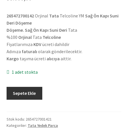
265472700142
Orjinal
Tata
Telcoline YM
Sağ Ön Kapı Suni
Deri Döşeme
Döşeme. Sağ Ön Kapı Suni Deri
Tata
%100
Orjinal
Tata
Telcoline
Fiyatlarımıza
KDV
ücreti dahildir
Adınıza
faturalı
olarak gönderilecektir.
Kargo
taşıma ücreti
alıcıya
aittir.
1 adet stokta
Orjinal
Sepete Ekle
Tata
Telcoline
YM
Sağ
Stok kodu:
2654727001421
Kategoriler:
Tata Yedek Parça
Ön