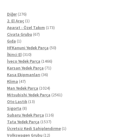
276
Diğer
276
ürün
1
2. El Araç
1
ürün
173
Aparat - Özel Takım
173
67
ürün
Civata Grubu
67
1
ürün
Gıda
1
ürün
50
HFKanuni Yedek Parça
50
310
ürün
İkinci El
310
ürün
1466
İveco Yedek Parça
1466
71
ürün
Karsan Yedek Parça
71
36
ürün
Kasa Ekipmanları
36
47
ürün
Klima
47
ürün
1024
Man Yedek Parça
1024
ürün
2561
Mitsubishi Yedek Parça
2561
13
ürün
Oto Lastik
13
8
ürün
Sigorta
8
ürün
116
Subaru Yedek Parça
116
1537
ürün
Tata Yedek Parça
1537
ürün
1
Ücretsiz Kedi Sahiplendirme
1
12
ürün
Volkswagen Grubu
12