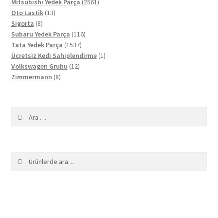
ürün
2561
Mitsubishi Yedek Parça
2561
13
ürün
Oto Lastik
13
8
ürün
Sigorta
8
ürün
116
Subaru Yedek Parça
116
1537
ürün
Tata Yedek Parça
1537
ürün
1
Ücretsiz Kedi Sahiplendirme
1
12
ürün
Volkswagen Grubu
12
8
ürün
Zimmermann
8
ürün
Arama:
Ara:
Ara