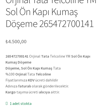
Sol Ön Kapı Kumaş
Döşeme 265472700141
₺
4.500,00
265472700141
Orjinal
Tata
Telcoline YM
Sol Ön Kapı
Kumaş Döşeme
Döşeme, Sol Ön Kapı Kumaş
Tata
%100
Orjinal
Tata
Telcoline
Fiyatlarımıza
KDV
ücreti dahildir
Adınıza
faturalı
olarak gönderilecektir.
Kargo
taşıma ücreti
alıcıya
aittir.
1 adet stokta