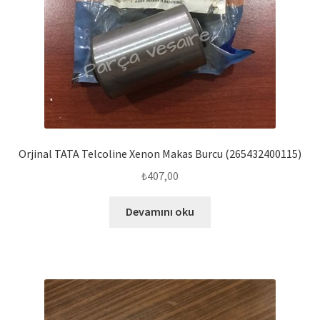
Orjinal TATA Telcoline Xenon Makas Burcu (265432400115)
₺
407,00
Devamını oku