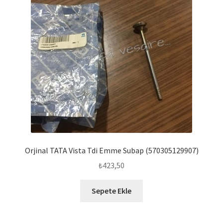
Orjinal TATA Vista Tdi Emme Subap (570305129907)
₺
423,50
Sepete Ekle