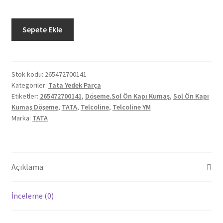
Orjinal
Sepete Ekle
Tata
Telcoline
YM
Sol
Stok kodu:
265472700141
Kategoriler:
Tata Yedek Parça
Ön
Etiketler:
265472700141
,
Döşeme.Sol Ön Kapı Kumaş
,
Sol Ön Kapı
Kapı
Kumaş Döşeme
,
TATA
,
Telcoline
,
Telcoline YM
Kumaş
Marka:
TATA
Döşeme
265472700141
adet
Açıklama
İnceleme (0)