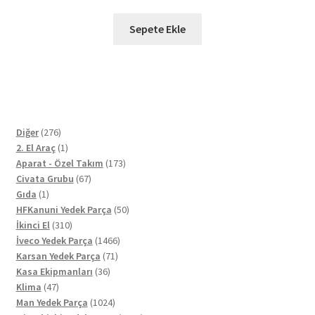
Sepete Ekle
276
Diğer
276
ürün
1
2. El Araç
1
ürün
173
Aparat - Özel Takım
173
67
ürün
Civata Grubu
67
1
ürün
Gıda
1
ürün
50
HFKanuni Yedek Parça
50
310
ürün
İkinci El
310
ürün
1466
İveco Yedek Parça
1466
71
ürün
Karsan Yedek Parça
71
36
ürün
Kasa Ekipmanları
36
47
ürün
Klima
47
ürün
1024
Man Yedek Parça
1024