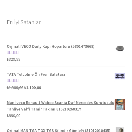
En İyi Satanlar
Orjinal IVECO Daily Kapı Hoparlörü (5801473668)
5 üzerinden
₺
329,99
5.00
oy aldı
TATA Telcoline Ön Fren Balatası
Orijinal
Şu
5 üzerinden
₺
1.300,00
₺
1.100,00
fiyat:
andaki
5.00
oy aldı
₺1.300,00.
fiyat:
Man İveco Renault Wabco Scania Daf Mercedes Kurutuculu
₺1.100,00.
Tahliye Valfi Tamir Takımı 81521026031Y
₺
990,00
Orjinal MAN TGA TGX TGS Silindir Gömleği (51012010435)